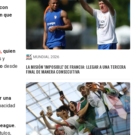
 con
ón que
,
quien
MUNDIAL 2026
s y
mo
desde
LA MISIÓN 'IMPOSIBLE' DE FRANCIA: LLEGAR A UNA TERCERA
FINAL DE MANERA CONSECUTIVA
ir una
apacidad
League.
tulos,