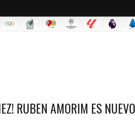
IAL 2026
OLÍMPICOS
SELECCIÓN MEXICANA
LIGA MX
CHAMPIONS LEAGUE
LALIGA
PREMIER L
S
IM ES NUEVO DT DEL MILAN
NEZ! RUBEN AMORIM ES NUEVO