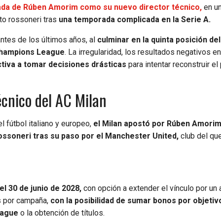
gada de Rúben Amorim como su nuevo director técnico,
en u
nto rossoneri tras
una temporada complicada en la Serie A.
ntes de los últimos años, al
culminar en la quinta posición del
 Champions League
. La irregularidad, los resultados negativos en
ectiva a tomar decisiones drásticas
para intentar reconstruir el
cnico del AC Milan
 fútbol italiano y europeo,
el Milan apostó por Rúben Amorim
ossoneri tras su paso por el Manchester United,
club del qu
el 30 de junio de 2028,
con opción a extender el vínculo por un
os por campaña,
con la posibilidad de sumar bonos por objetiv
eague
o la obtención de títulos.