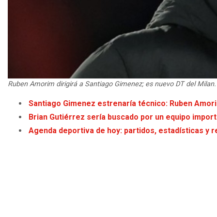
Ruben Amorim dirigirá a Santiago Gimenez; es nuevo DT del Milan. 
Santiago Gimenez estrenaría técnico: Ruben Amorim
Brian Gutiérrez sería buscado por un equipo import
Agenda deportiva de hoy: partidos, estadísticas y r