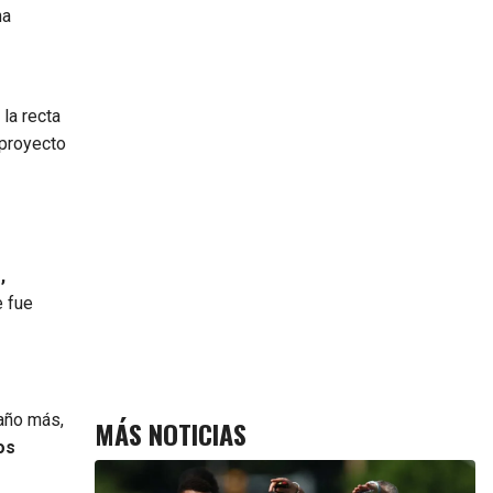
na
 la recta
 proyecto
,
e fue
 año más,
MÁS NOTICIAS
os