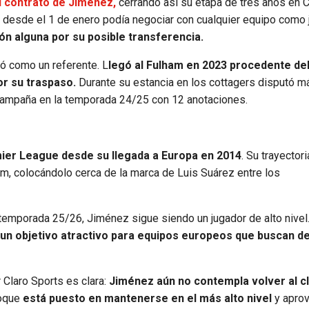
l contrato de Jiménez,
cerrando así su etapa de tres años en 
 y desde el 1 de enero podía negociar con cualquier equipo como
ón alguna por su posible transferencia.
dó como un referente. L
legó al Fulham en 2023 procedente de
or su traspaso.
Durante su estancia en los cottagers disputó m
 campaña en la temporada 24/25 con 12 anotaciones.
ier League desde su llegada a Europa en 2014
. Su trayectori
m, colocándolo cerca de la marca de Luis Suárez entre los
 temporada 25/26, Jiménez sigue siendo un jugador de alto nivel
n un objetivo atractivo para equipos europeos que buscan d
 Claro Sports es clara:
Jiménez aún no contempla volver al cl
oque
está puesto en mantenerse en el más alto nivel
y apro