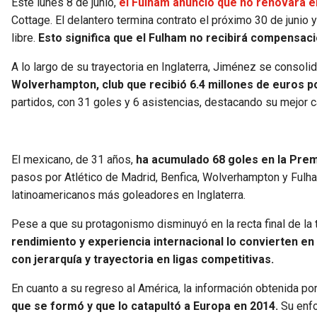
Este lunes 8 de junio,
el Fulham anunció que no renovará e
Cottage. El delantero termina contrato el próximo 30 de junio
libre.
Esto significa que el Fulham no recibirá compensaci
A lo largo de su trayectoria en Inglaterra, Jiménez se consoli
Wolverhampton, club que recibió 6.4 millones de euros p
partidos, con 31 goles y 6 asistencias, destacando su mejor
El mexicano, de 31 años,
ha acumulado 68 goles en la Prem
pasos por Atlético de Madrid, Benfica, Wolverhampton y Fulha
latinoamericanos más goleadores en Inglaterra.
Pese a que su protagonismo disminuyó en la recta final de la
rendimiento y experiencia internacional lo convierten e
con jerarquía y trayectoria en ligas competitivas.
En cuanto a su regreso al América, la información obtenida por
que se formó y que lo catapultó a Europa en 2014.
Su enf