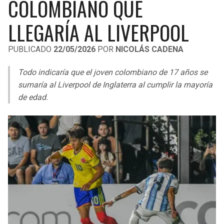
COLOMBIANO QUE
LIGA DE EXPANSIÓN MX
UEFA EUROPA LEAGUE
LLEGARÍA AL LIVERPOOL
RAIDERS
CAVALIERS
LEAGUES CUP
UEFA CONFERENCE LEAGUE
PUBLICADO
22/05/2026
POR
NICOLÁS CADENA
MLS
CHARGERS
PISTONS
Todo indicaría que el joven colombiano de 17 años se
COPA LIBERTADORES
RAVENS
PACERS
sumaría al Liverpool de Inglaterra al cumplir la mayoría
COPA SUDAMERICANA
de edad.
BENGALS
BUCKS
LIGA BETPLAY
BROWNS
HAWKS
OTRAS LIGAS
STEELERS
HORNETS
TEXANS
HEAT
COLTS
MAGIC