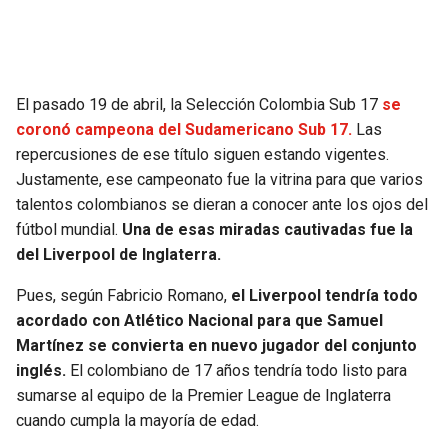
SEAHAWKS
PELICANS
BEARS
SPURS
El pasado 19 de abril, la Selección Colombia Sub 17
se
coronó campeona del Sudamericano Sub 17.
Las
LIONS
NUGGETS
repercusiones de ese título siguen estando vigentes.
Justamente, ese campeonato fue la vitrina para que varios
PACKERS
TIMBERWOLVES
talentos colombianos se dieran a conocer ante los ojos del
fútbol mundial.
Una de esas miradas cautivadas fue la
VIKINGS
THUNDER
del Liverpool de Inglaterra.
Pues, según Fabricio Romano,
el Liverpool tendría todo
FALCONS
TRAIL BLAZERS
acordado con Atlético Nacional para que Samuel
Martínez se convierta en nuevo jugador del conjunto
PANTHERS
JAZZ
inglés.
El colombiano de 17 años tendría todo listo para
sumarse al equipo de la Premier League de Inglaterra
SAINTS
cuando cumpla la mayoría de edad.