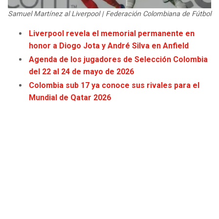
JAGUARS
WIZARDS
Samuel Martínez al Liverpool | Federación Colombiana de Fútbol
Liverpool revela el memorial permanente en
TITANS
WARRIORS
honor a Diogo Jota y André Silva en Anfield
Agenda de los jugadores de Selección Colombia
COWBOYS
CLIPPERS
del 22 al 24 de mayo de 2026
Colombia sub 17 ya conoce sus rivales para el
GIANTS
LAKERS
Mundial de Qatar 2026
EAGLES
SUNS
COMMANDERS
KINGS
CARDINALS
MAVERICKS
RAMS
ROCKETS
49ERS
GRIZZLIES