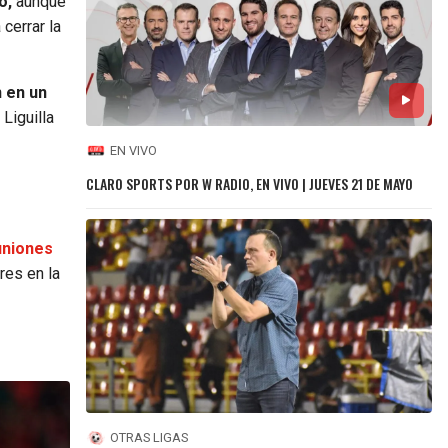
o,
aunque
cerrar la
n en un
Liguilla
EN VIVO
CLARO SPORTS POR W RADIO, EN VIVO | JUEVES 21 DE MAYO
uniones
res en la
OTRAS LIGAS