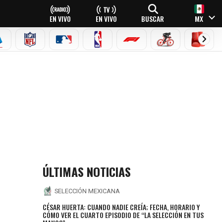
EN VIVO
EN VIVO
BUSCAR
MX
EAGUE
ERIE A
NFL
MLB
NBA
FÓRMULA 1
CICLISMO
BOXEO
ÚLTIMAS NOTICIAS
SELECCIÓN MEXICANA
CÉSAR HUERTA: CUANDO NADIE CREÍA; FECHA, HORARIO Y
CÓMO VER EL CUARTO EPISODIO DE “LA SELECCIÓN EN TUS