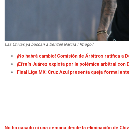
Las Chivas ya buscan a Denzell García | Imago7
¡No habrá cambio! Comisión de Árbitros ratifica a 
¡Efraín Juárez explota por la polémica arbitral con 
Final Liga MX: Cruz Azul presenta queja formal ante
No ha pasado ni una semana desde la eliminación de Chiv