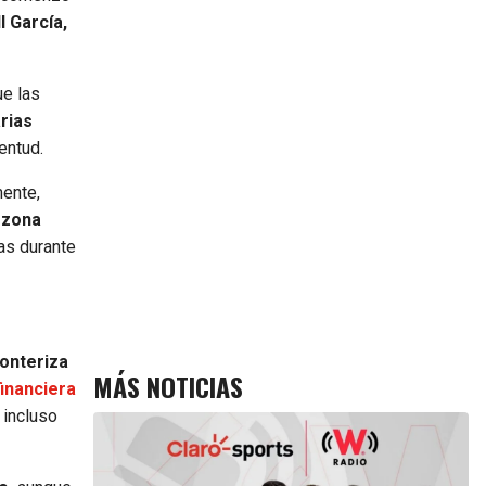
l García,
ue las
rias
entud.
mente,
 zona
vas durante
ronteriza
MÁS NOTICIAS
financiera
 incluso