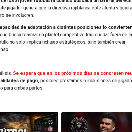
cerca al joven futbolista cuando buscaba un lateral derech
e jugador genera que la directiva rojiblanca esté atenta y quiera 
ro se involucren.
apacidad de adaptación a distintas posiciones lo convierte
 que busca rearmar un plantel competitivo tras quedar fuera de la 
ntilla no solo implica fichajes estratégicos, sino también crear
enso.
álisis.
Se espera que en los próximos días se concreten re
alidades de pago,
posibles préstamos o inclusiones de jugado
rio para ambas partes.