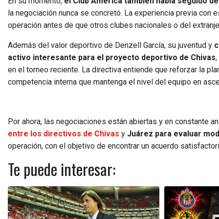
En su momento,
el Club América también había seguido de 
la negociación nunca se concretó. La experiencia previa con est
operación antes de que otros clubes nacionales o del extranje
Además del valor deportivo de Denzell García, su juventud y
c
activo interesante para el proyecto deportivo de Chivas
,
en el torneo reciente. La directiva entiende que reforzar la pla
competencia interna que mantenga el nivel del equipo en asc
Por ahora, las negociaciones están abiertas y en constante an
entre los directivos de Chivas
y
Juárez para evaluar mod
operación, con el objetivo de encontrar un acuerdo satisfacto
Te puede interesar: