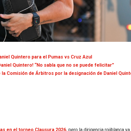
Daniel Quintero para el Pumas vs Cruz Azul
Daniel Quintero! “No sabía que no se puede felicitar”
 la Comisión de Árbitros por la designación de Daniel Quin
as en el torneo Clausura 2026,
pero la dirigencia rojiblanca 