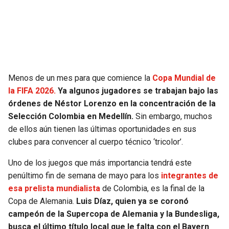
SEAHAWKS
PELICANS
BEARS
SPURS
LIONS
NUGGETS
Menos de un mes para que comience la
Copa Mundial de
la FIFA 2026.
Ya algunos jugadores se trabajan bajo las
PACKERS
TIMBERWOLVES
órdenes de Néstor Lorenzo en la concentración de la
Selección Colombia en Medellín.
Sin embargo, muchos
VIKINGS
THUNDER
de ellos aún tienen las últimas oportunidades en sus
clubes para convencer al cuerpo técnico ‘tricolor’.
FALCONS
TRAIL BLAZERS
Uno de los juegos que más importancia tendrá este
penúltimo fin de semana de mayo para los
integrantes de
PANTHERS
JAZZ
esa prelista mundialista
de Colombia, es la final de la
Copa de Alemania.
Luis Díaz, quien ya se coronó
SAINTS
campeón de la Supercopa de Alemania y la Bundesliga,
busca el último título local que le falta con el Bayern