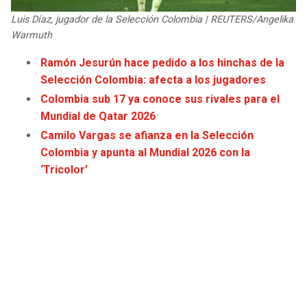
JAGUARS
WIZARDS
Luis Díaz, jugador de la Selección Colombia | REUTERS/Angelika
Warmuth
TITANS
WARRIORS
Ramón Jesurún hace pedido a los hinchas de la
Selección Colombia: afecta a los jugadores
COWBOYS
CLIPPERS
Colombia sub 17 ya conoce sus rivales para el
Mundial de Qatar 2026
GIANTS
LAKERS
Camilo Vargas se afianza en la Selección
Colombia y apunta al Mundial 2026 con la
EAGLES
SUNS
‘Tricolor’
COMMANDERS
KINGS
CARDINALS
MAVERICKS
RAMS
ROCKETS
49ERS
GRIZZLIES