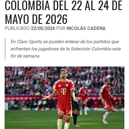
COLOMBIA DEL 22 AL 24 DE
LIGA DE EXPANSIÓN MX
UEFA EUROPA LEAGUE
MAYO DE 2026
RAIDERS
CAVALIERS
LEAGUES CUP
UEFA CONFERENCE LEAGUE
PUBLICADO
22/05/2026
POR
NICOLÁS CADENA
MLS
CHARGERS
PISTONS
En Claro Sports se pueden enterar de los partidos que
COPA LIBERTADORES
RAVENS
PACERS
enfrentan los jugadores de la Selección Colombia este
COPA SUDAMERICANA
fin de semana.
BENGALS
BUCKS
LIGA BETPLAY
BROWNS
HAWKS
OTRAS LIGAS
STEELERS
HORNETS
TEXANS
HEAT
COLTS
MAGIC