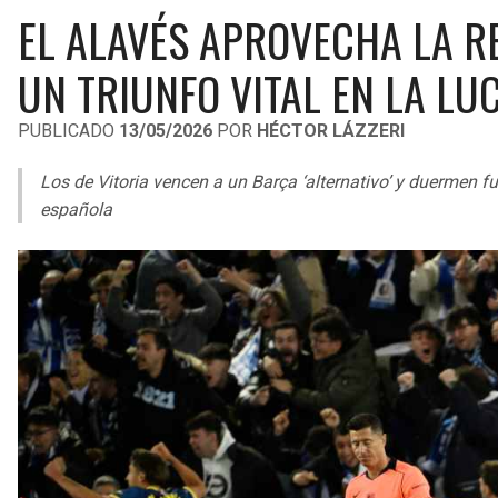
EL ALAVÉS APROVECHA LA 
UN TRIUNFO VITAL EN LA L
PUBLICADO
13/05/2026
POR
HÉCTOR LÁZZERI
Los de Vitoria vencen a un Barça ‘alternativo’ y duermen f
española