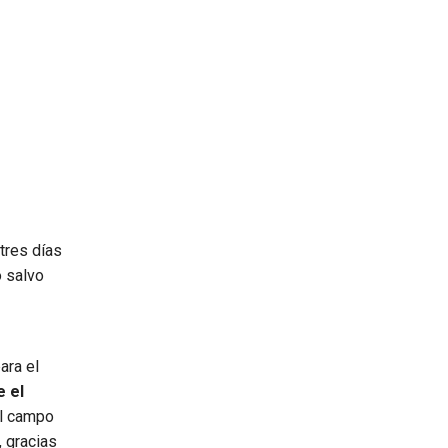
tres días
o salvo
ara el
 el
al campo
, gracias