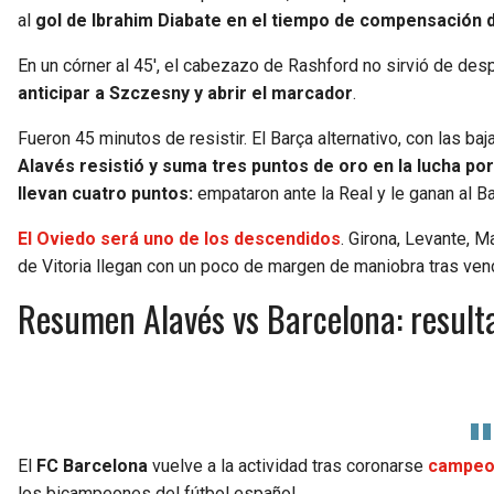
al
gol de Ibrahim Diabate en el tiempo de compensación d
En un córner al 45′, el cabezazo de Rashford no sirvió de des
anticipar a Szczesny y abrir el marcador
.
Fueron 45 minutos de resistir. El Barça alternativo, con las b
Alavés resistió y suma tres puntos de oro en la lucha po
llevan cuatro puntos:
empataron ante la Real y le ganan al Ba
El Oviedo será uno de los descendidos
. Girona, Levante, M
de Vitoria llegan con un poco de margen de maniobra tras ven
Resumen Alavés vs Barcelona: resulta
El
FC Barcelona
vuelve a la actividad tras coronarse
campeon
los bicampeones del fútbol español.