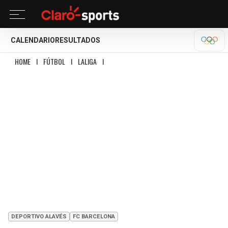
CALENDARIO
RESULTADOS
OLÍM
HOME
I
FÚTBOL
I
LALIGA
I
EL ALAVÉS APROVECHA LA RESACA DEL BARÇA
DEPORTIVO ALAVÉS
FC BARCELONA