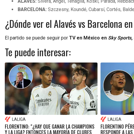
ALAVÉS:
Sivera, Ángel, Tenaglia, Koski, Parada, Rebbach
BARCELONA:
Szczesny, Koundé, Cubarsí, Cortés, Bald
¿Dónde ver el Alavés vs Barcelona en
El partido se puede seguir por
TV en México en
Sky Sports
,
Te puede interesar:
LALIGA
LALIGA
FLORENTINO: "¿HAY QUE GANAR LA CHAMPIONS
FLORENTINO PÉR
Y LA LIGA? ENTONCES LA MAYORÍA DE CLUBES
RESPONDE A LAS 