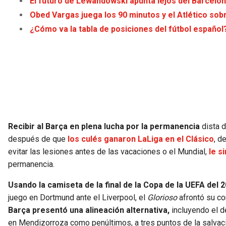
El futuro de Lewandowski apunta lejos del Barcelo
Obed Vargas juega los 90 minutos y el Atlético so
¿Cómo va la tabla de posiciones del fútbol español
Recibir al Barça en plena lucha por la permanencia
dista d
después de que
los culés ganaron LaLiga en el Clásico
, d
evitar las lesiones antes de las vacaciones o el Mundial,
le s
permanencia.
Usando la camiseta de la final de la Copa de la UEFA del 2
juego en Dortmund ante el Liverpool, el
Glorioso
afrontó su co
Barça presentó una alineación alternativa,
incluyendo el de
en Mendizorroza como penúltimos, a tres puntos de la salvac