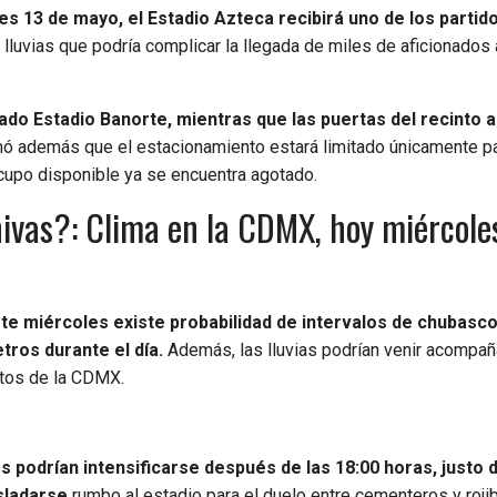
es 13 de mayo, el Estadio Azteca recibirá uno de los parti
lluvias que podría complicar la llegada de miles de aficionados 
ado Estadio Banorte, mientras que las puertas del recinto a
mó además que el estacionamiento estará limitado únicamente p
cupo disponible ya se encuentra agotado.
hivas?: Clima en la CDMX, hoy miércole
te miércoles existe probabilidad de intervalos de chubasco
tros durante el día.
Además, las lluvias podrían venir acompa
untos de la CDMX.
es podrían intensificarse después de las 18:00 horas, justo 
sladarse
rumbo al estadio para el duelo entre cementeros y roji