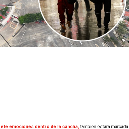
’
omete emociones dentro de la cancha,
también estará marcada 