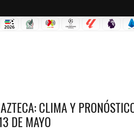
PICOS
MUNDIAL 2026
SELECCIÓN MEXICANA
LIGA MX
CHAMPIONS LEAGUE
LALIGA
PREMIER L
S
 Y PRONÓSTICO DE LLUVIA PARA LA CDMX, HOY 13 DE MAYO
 AZTECA: CLIMA Y PRONÓSTIC
13 DE MAYO