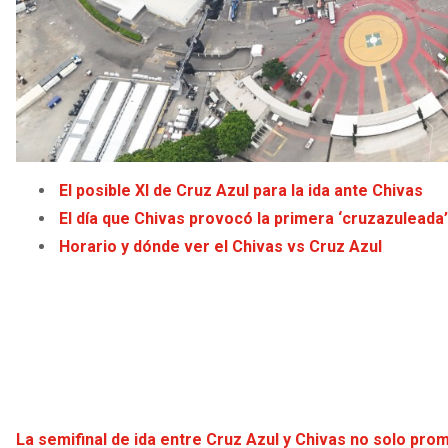
El posible XI de Cruz Azul para la ida ante Chivas
El día que Chivas provocó la primera ‘cruzazuleada
Horario y dónde ver el Chivas vs Cruz Azul
La semifinal de ida entre Cruz Azul y Chivas no solo pr