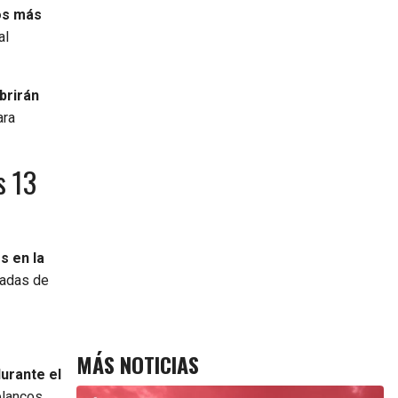
dos más
al
brirán
ara
s 13
s en la
ñadas de
MÁS NOTICIAS
durante el
blancos.