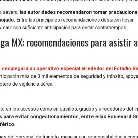
 severa, l
as autoridades recomendaron tomar precaucione
mojado.
Entre las principales recomendaciones destacan llevar
salir con suficiente anticipación para evitar contratiempos.
Liga MX: recomendaciones para asistir a
o
desplegará un operativo especial alrededor del Estadio B
rticiparán más de 3 mil elementos de seguridad y tránsito, apoy
ptero de vigilancia aérea.
anto en los accesos como en pasillos, gradas y alrededores del i
s para evitar congestionamientos, entre ellas Boulevard Gr
férico.
nes del personal de tránsito, manejar con responsabilidad y cons