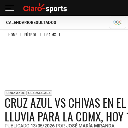
CALENDARIO
RESULTADOS
OLÍM
HOME
I
FÚTBOL
I
LIGA MX
I
CRUZ AZUL VS CHIVAS EN EL AZTECA: CLIMA
CRUZ AZUL
GUADALAJARA
CRUZ AZUL VS CHIVAS EN EL
LLUVIA PARA LA CDMX, HOY 
PUBLICADO
13/05/2026
POR
JOSÉ MARÍA MIRANDA