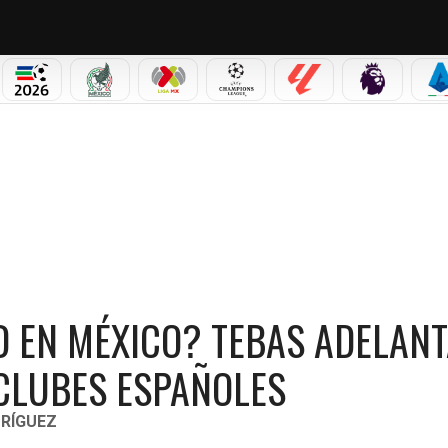
PICOS
MUNDIAL 2026
SELECCIÓN MEXICANA
LIGA MX
CHAMPIONS LEAGUE
LALIGA
PREMIER L
S
BAS ADELANTA NEGOCIACIONES CON FIFA Y CLUBES ESPAÑOLES
 EN MÉXICO? TEBAS ADELAN
 CLUBES ESPAÑOLES
RÍGUEZ