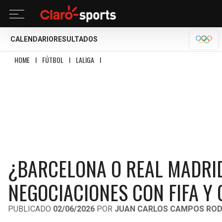
CALENDARIO
RESULTADOS
OLÍM
HOME
I
FÚTBOL
I
LALIGA
I
¿BARCELONA O REAL MADRID EN MÉXICO? TE
¿BARCELONA O REAL MADRID
NEGOCIACIONES CON FIFA Y
PUBLICADO
02/06/2026
POR
JUAN CARLOS CAMPOS ROD