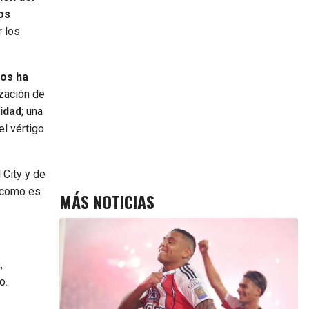
os
r los
hos ha
ización de
idad
; una
el vértigo
 City y de
a como es
MÁS NOTICIAS
,
o.