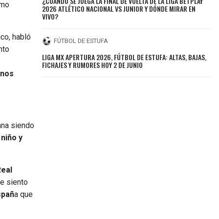
¿CUÁNDO SE JUEGA LA FINAL DE VUELTA DE LA LIGA BETPLAY
omo
2026 ATLÉTICO NACIONAL VS JUNIOR Y DÓNDE MIRAR EN
VIVO?
ico, habló
FÚTBOL DE ESTUFA
nto
LIGA MX APERTURA 2026, FÚTBOL DE ESTUFA: ALTAS, BAJAS,
r
FICHAJES Y RUMORES HOY 2 DE JUNIO
 nos
ana siendo
 niño y
eal
e siento
spañ
a que