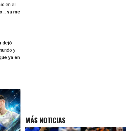
ís en el
co… ya me
a dejó
 mundo y
que ya en
MÁS NOTICIAS