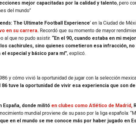
cciones mejor capacitadas por la calidad y talento
, pero c
nes del mundo”
ends: The Ultimate Football Experience
’ en la Ciudad de Méx
vo en su carrera
.
Recordó que su momento de mayor rendimie
o al que no pudo asistir.
“En el 90, cuando estaba en mi mejo
los cachirules, sino quienes cometieron esa infracción, no
 el especial y básico para mí”
, explicó.
86 y cómo vivió la oportunidad de jugar con la selección mexic
l 86 tuve la oportunidad de vivir esa experiencia que son de
n España, donde militó
en clubes como Atlético de Madrid,
R
nocimiento mundial proviene de su paso por la liga española: “M
 que en el mundo se me conoce más por haber jugado en E