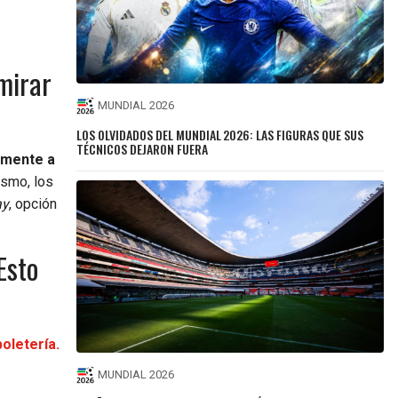
 mirar
MUNDIAL 2026
LOS OLVIDADOS DEL MUNDIAL 2026: LAS FIGURAS QUE SUS
TÉCNICOS DEJARON FUERA
camente a
ismo, los
ay
, opción
Esto
boletería.
MUNDIAL 2026