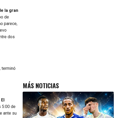
de la gran
po de
no parece,
uevo
ntre dos
, terminó
MÁS NOTICIAS
 El
s 5:00 de
ie ante su