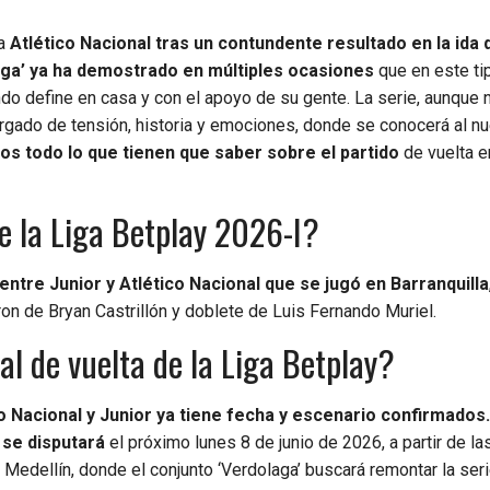
 a
Atlético Nacional tras un contundente resultado en la ida 
olaga’ ya ha demostrado en múltiples ocasiones
que en este ti
ndo define en casa y con el apoyo de su gente. La serie, aunque 
cargado de tensión, historia y emociones, donde se conocerá al n
os todo lo que tienen que saber sobre el partido
de vuelta e
de la Liga Betplay 2026-I?
entre Junior y Atlético Nacional que se jugó en Barranquilla
ron de Bryan Castrillón y doblete de Luis Fernando Muriel.
al de vuelta de la Liga Betplay?
o Nacional y Junior ya tiene fecha y escenario confirmados.
 se disputará
el próximo lunes 8 de junio de 2026, a partir de la
e Medellín, donde el conjunto ‘Verdolaga’ buscará remontar la ser