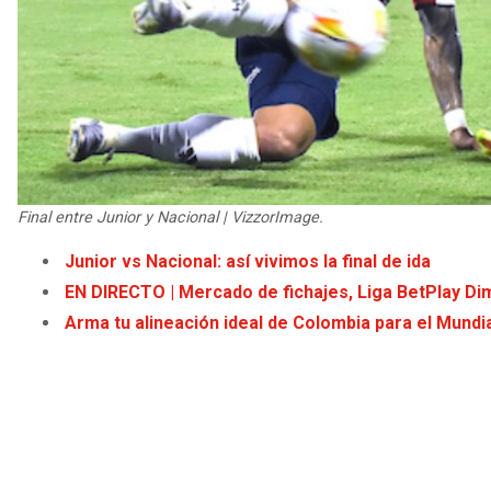
Final entre Junior y Nacional | VizzorImage.
Junior vs Nacional: así vivimos la final de ida
EN DIRECTO | Mercado de fichajes, Liga BetPlay Dim
Arma tu alineación ideal de Colombia para el Mundi