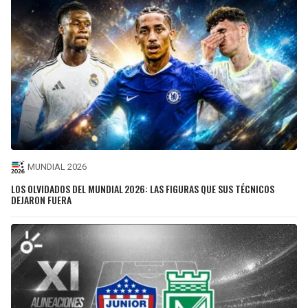
MUNDIAL 2026
LOS OLVIDADOS DEL MUNDIAL 2026: LAS FIGURAS QUE SUS TÉCNICOS
DEJARON FUERA