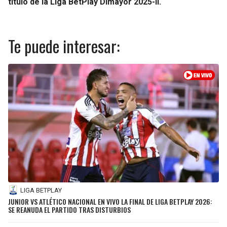
título de la Liga BetPlay Dimayor 2025-II.
Te puede interesar:
LIGA BETPLAY
JUNIOR VS ATLÉTICO NACIONAL EN VIVO LA FINAL DE LIGA BETPLAY 2026:
SE REANUDA EL PARTIDO TRAS DISTURBIOS