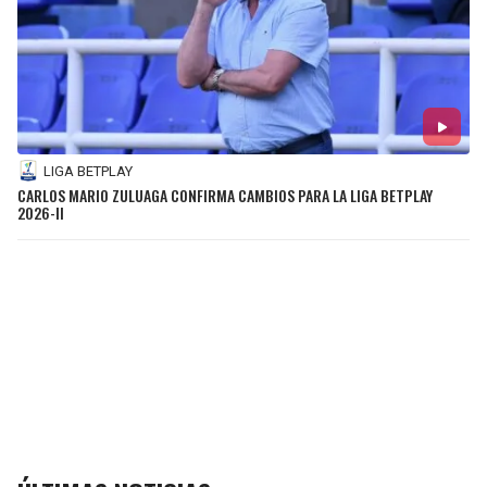
LIGA BETPLAY
CARLOS MARIO ZULUAGA CONFIRMA CAMBIOS PARA LA LIGA BETPLAY
2026-II