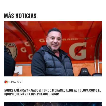
MÁS NOTICIAS
LIGA MX
¡SOBRE AMÉRICA Y RAYADOS! TURCO MOHAMED ELIGE AL TOLUCA COMO EL
EQUIPO QUE MÁS HA DISFRUTADO DIRIGIR