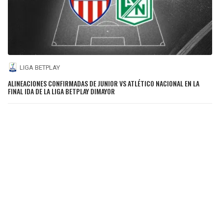
LIGA BETPLAY
ALINEACIONES CONFIRMADAS DE JUNIOR VS ATLÉTICO NACIONAL EN LA
FINAL IDA DE LA LIGA BETPLAY DIMAYOR