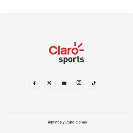
Términos y Condiciones