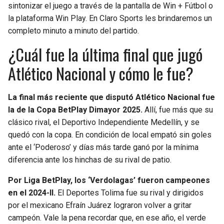
sintonizar el juego a través de la pantalla de Win + Fútbol o
la plataforma Win Play. En Claro Sports les brindaremos un
completo minuto a minuto del partido.
¿Cuál fue la última final que jugó
Atlético Nacional y cómo le fue?
La final más reciente que disputó Atlético Nacional fue
la de la Copa BetPlay Dimayor 2025.
Allí, fue más que su
clásico rival, el Deportivo Independiente Medellín, y se
quedó con la copa. En condición de local empató sin goles
ante el ‘Poderoso’ y días más tarde ganó por la mínima
diferencia ante los hinchas de su rival de patio.
Por Liga BetPlay, los ‘Verdolagas’ fueron campeones
en el 2024-II.
El Deportes Tolima fue su rival y dirigidos
por el mexicano Efraín Juárez lograron volver a gritar
campeón. Vale la pena recordar que, en ese año, el verde