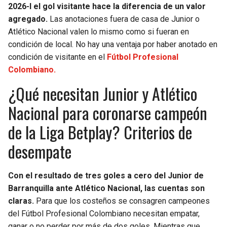
BUCCANEERS
2026-I el gol visitante hace la diferencia de un valor
agregado.
Las anotaciones fuera de casa de Junior o
Atlético Nacional valen lo mismo como si fueran en
condición de local. No hay una ventaja por haber anotado en
condición de visitante en el
Fútbol Profesional
Colombiano.
¿Qué necesitan Junior y Atlético
Nacional para coronarse campeón
de la Liga Betplay? Criterios de
desempate
Con el resultado de tres goles a cero del Junior de
Barranquilla ante Atlético Nacional, las cuentas son
claras.
Para que los costeños se consagren campeones
del Fútbol Profesional Colombiano necesitan empatar,
ganar o no perder por más de dos goles. Mientras que,