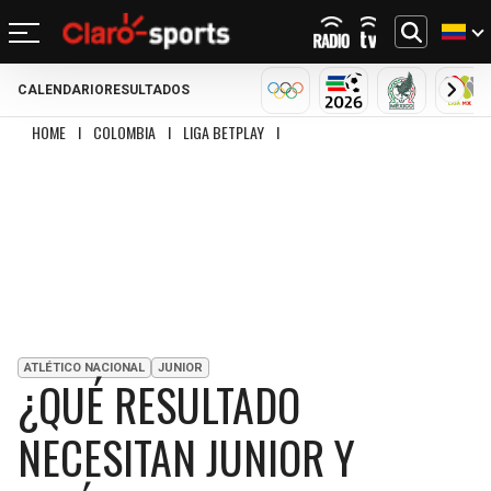
CALENDARIO
RESULTADOS
REGRESAR
REGRESAR
REGRESAR
REGRESAR
REGRESAR
REGRESAR
REGRESAR
REGRESAR
OLÍMPICOS
MUNDIAL 2026
SELECCIÓN
LIG
HOME
I
COLOMBIA
I
LIGA BETPLAY
I
¿QUÉ RESULTADO NECESITAN JUNIOR
FÚTBOL
FÚTBOL INTERNACIONAL
MOTOR
NFL
NBA
BÉISBOL
OTROS DEPORTES
ACTUALIDAD
MUNDIAL 2026
CHAMPIONS LEAGUE
FÓRMULA 1
MEXICANO
CICLISMO
TENDENCIAS
BILLS
CELTICS
LIGA MX
LALIGA
NASCAR
MLB
TENIS
MÚSICA
DOLPHINS
NETS
SELECCIÓN MEXICANA
PREMIER LEAGUE
BOXEO
CINE Y TV
PATRIOTS
KNICKS
CONCACHAMPIONS
SERIE A
GOLF
VIDEOJUEGOS
ATLÉTICO NACIONAL
JUNIOR
JETS
76ERS
¿QUÉ RESULTADO
FÚTBOL DE ESTUFA
BUNDESLIGA
UFC
BRONCOS
RAPTORS
NECESITAN JUNIOR Y
FÚTBOL FEMENIL
LIGUE 1
CHIEFS
BULLS