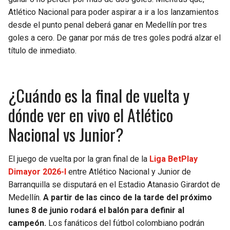
Atlético Nacional para poder aspirar a ir a los lanzamientos
desde el punto penal deberá ganar en Medellín por tres
goles a cero. De ganar por más de tres goles podrá alzar el
título de inmediato.
¿Cuándo es la final de vuelta y
dónde ver en vivo el Atlético
Nacional vs Junior?
El juego de vuelta por la gran final de la
Liga BetPlay
Dimayor 2026-I
entre Atlético Nacional y Junior de
Barranquilla se disputará en el Estadio Atanasio Girardot de
Medellín.
A partir de las cinco de la tarde del próximo
lunes 8 de junio rodará el balón para definir al
campeón.
Los fanáticos del fútbol colombiano podrán