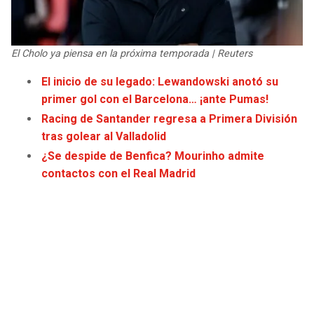
JAGUARS
WIZARDS
TITANS
WARRIORS
El Cholo ya piensa en la próxima temporada | Reuters
El inicio de su legado: Lewandowski anotó su
COWBOYS
CLIPPERS
primer gol con el Barcelona… ¡ante Pumas!
Racing de Santander regresa a Primera División
GIANTS
LAKERS
tras golear al Valladolid
¿Se despide de Benfica? Mourinho admite
EAGLES
SUNS
contactos con el Real Madrid
COMMANDERS
KINGS
CARDINALS
MAVERICKS
RAMS
ROCKETS
49ERS
GRIZZLIES