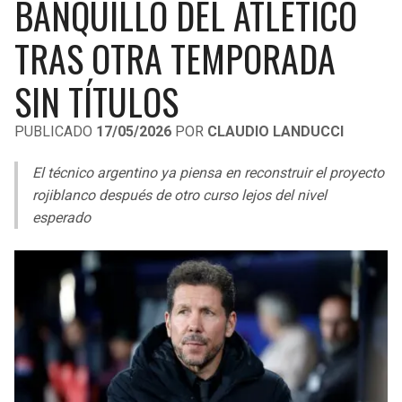
BANQUILLO DEL ATLÉTICO
LIGA DE EXPANSIÓN MX
UEFA EUROPA LEAGUE
TRAS OTRA TEMPORADA
RAIDERS
CAVALIERS
LEAGUES CUP
UEFA CONFERENCE LEAGUE
SIN TÍTULOS
MLS
CHARGERS
PISTONS
PUBLICADO
17/05/2026
POR
CLAUDIO LANDUCCI
COPA LIBERTADORES
RAVENS
PACERS
El técnico argentino ya piensa en reconstruir el proyecto
COPA SUDAMERICANA
BENGALS
BUCKS
rojiblanco después de otro curso lejos del nivel
LIGA BETPLAY
esperado
BROWNS
HAWKS
OTRAS LIGAS
STEELERS
HORNETS
TEXANS
HEAT
COLTS
MAGIC