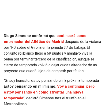
SEAHAWKS
PELICANS
BEARS
SPURS
LIONS
NUGGETS
Diego Simeone confirmó que
continuará como
entrenador del Atlético de Madrid
después de la victoria
PACKERS
TIMBERWOLVES
por 1-0 sobre el Girona en la jornada 37 de LaLiga. El
conjunto rojiblanco llegó a 69 puntos y mantuvo viva la
VIKINGS
THUNDER
pelea por terminar tercero de la clasificación, aunque el
cierre de temporada volvió a dejar dudas alrededor de un
FALCONS
TRAIL BLAZERS
proyecto que quedó lejos de competir por títulos.
“Si soy honesto, estoy pensando en la próxima temporada.
PANTHERS
JAZZ
Estoy pensando en mí mismo.
Voy a continuar, pero
estoy pensando en cómo afrontar una nueva
SAINTS
temporada
”, declaró Simeone tras el triunfo en el
Metropolitano