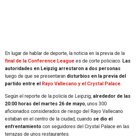
SEAHAWKS
PELICANS
BEARS
SPURS
LIONS
NUGGETS
En lugar de hablar de deporte, la noticia en la previa de la
PACKERS
TIMBERWOLVES
final de la Conference League
es de corte policiaco.
Las
autoridades en Leipzig arrestaron a dos personas
VIKINGS
THUNDER
luego de que se presentaran
disturbios en la previa del
partido entre el
Rayo Vallecano y el Crystal Palace.
FALCONS
TRAIL BLAZERS
Según el reporte de la policía de Leipzig,
alrededor de las
20:00 horas del martes 26 de mayo
, unos 300
PANTHERS
JAZZ
aficionados considerados de riesgo del Rayo Vallecano
estaban en el centro de la ciudad, cuando
se dio el
SAINTS
enfrentamiento
con seguidores del Crystal Palace en las
terrazas de unos restaurantes.