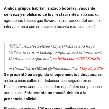
BUCCANEERS
Ambos grupos habrían lanzado botellas, vasos de
cerveza y mobiliario de los restaurantes
, además de
agresiones físicas que llevaron a las fuerzas del orden a
intervenir para que no escalara todavía más la situación.
🇩🇪💥 Troubles between Crystal Palace and Rayo
Vallecano fans in Leipzig tonight, ahead of tomorrow’s
Conference League final
pic.twitter.com/2E3TSJloQq
— 𝐂𝐚𝐬𝐮𝐚𝐥 𝐔𝐥𝐭𝐫𝐚 𝐎𝐟𝐟𝐢𝐜𝐢𝐚𝐥 (@thecasualultra)
May 26, 2026
Se presentó un segundo choque minutos después
, en
un bar a unas calles de distancia, con seguidores del
Palace provocando a aficionados españoles que pasaban
por la zona.
Este evento no escaló debido a la
presencia policial.
El saldo es más de
320 personas implicadas en los