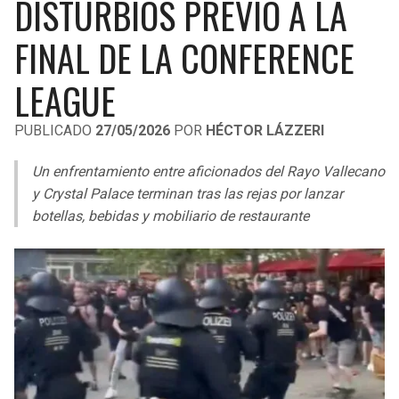
DISTURBIOS PREVIO A LA
LIGA DE EXPANSIÓN MX
UEFA EUROPA LEAGUE
FINAL DE LA CONFERENCE
RAIDERS
CAVALIERS
LEAGUES CUP
UEFA CONFERENCE LEAGUE
LEAGUE
MLS
CHARGERS
PISTONS
PUBLICADO
27/05/2026
POR
HÉCTOR LÁZZERI
COPA LIBERTADORES
RAVENS
PACERS
Un enfrentamiento entre aficionados del Rayo Vallecano
COPA SUDAMERICANA
BENGALS
BUCKS
y Crystal Palace terminan tras las rejas por lanzar
LIGA BETPLAY
botellas, bebidas y mobiliario de restaurante
BROWNS
HAWKS
OTRAS LIGAS
STEELERS
HORNETS
TEXANS
HEAT
COLTS
MAGIC