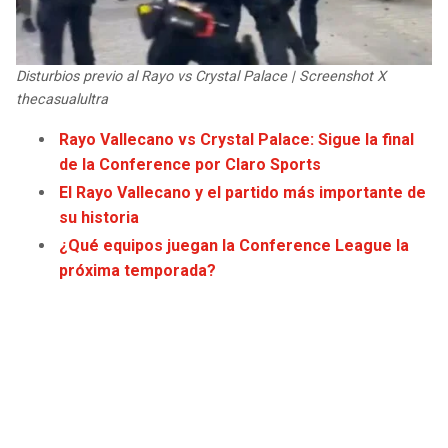
JAGUARS
WIZARDS
TITANS
WARRIORS
Disturbios previo al Rayo vs Crystal Palace | Screenshot X
thecasualultra
COWBOYS
CLIPPERS
Rayo Vallecano vs Crystal Palace: Sigue la final
de la Conference por Claro Sports
GIANTS
LAKERS
El Rayo Vallecano y el partido más importante de
su historia
EAGLES
SUNS
¿Qué equipos juegan la Conference League la
próxima temporada?
COMMANDERS
KINGS
CARDINALS
MAVERICKS
RAMS
ROCKETS
49ERS
GRIZZLIES