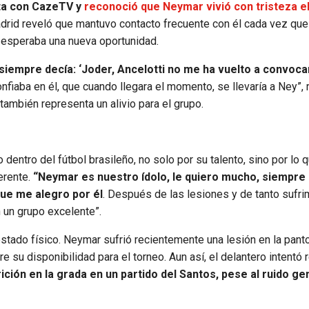
sta con CazeTV y
reconoció que Neymar vivió con tristeza e
drid reveló que mantuvo contacto frecuente con él cada vez que
s esperaba una nueva oportunidad.
empre decía: ‘Joder, Ancelotti no me ha vuelto a convocar
fiaba en él, que cuando llegara el momento, se llevaría a Ney”,
 también representa un alivio para el grupo.
entro del fútbol brasileño, no solo por su talento, sino por lo 
erente.
“Neymar es nuestro ídolo, le quiero mucho, siempre
 que me alegro por él
. Después de las lesiones y de tanto sufri
n un grupo excelente”.
stado físico. Neymar sufrió recientemente una lesión en la panto
su disponibilidad para el torneo. Aun así, el delantero intentó 
ción en la grada en un partido del Santos, pese al ruido g