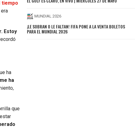
EL GOLF ES CLARO, EN VIVO | MIÉRCOLES 27 DE MAYO
l tiempo
 era
MUNDIAL 2026
¡LE SOBRAN O LE FALTAN! FIFA PONE A LA VENTA BOLETOS
PARA EL MUNDIAL 2026
. Estoy
 recordó
que ha
 me ha
miento,
rrilla que
restar
enerado