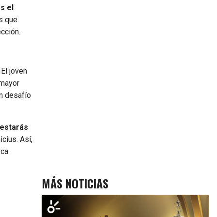
s el
s que
ección.
El joven
 mayor
un desafío
, estarás
cius. Así,
sca
MÁS NOTICIAS