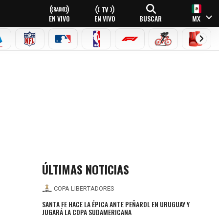
EN VIVO
EN VIVO
BUSCAR
MX
EAGUE
ERIE A
NFL
MLB
NBA
FÓRMULA 1
CICLISMO
BOXEO
ÚLTIMAS NOTICIAS
COPA LIBERTADORES
SANTA FE HACE LA ÉPICA ANTE PEÑAROL EN URUGUAY Y
JUGARÁ LA COPA SUDAMERICANA