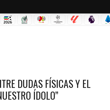
PICOS
MUNDIAL 2026
SELECCIÓN MEXICANA
LIGA MX
CHAMPIONS LEAGUE
LALIGA
PREMIER L
S
S FÍSICAS Y EL RESPALDO DE VINICIUS: “ES NUESTRO ÍDOLO”
TRE DUDAS FÍSICAS Y EL
 NUESTRO ÍDOLO”