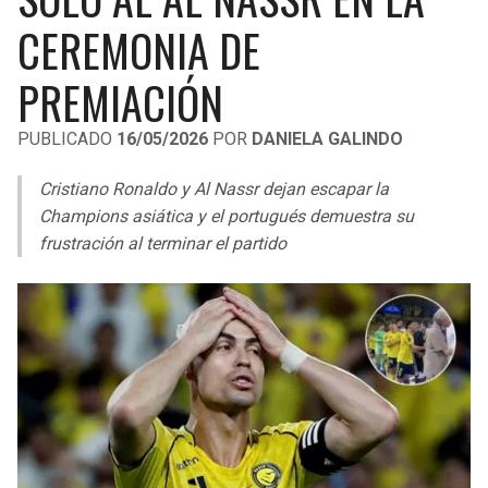
LIGA DE EXPANSIÓN MX
UEFA EUROPA LEAGUE
CEREMONIA DE
RAIDERS
CAVALIERS
LEAGUES CUP
UEFA CONFERENCE LEAGUE
PREMIACIÓN
MLS
CHARGERS
PISTONS
PUBLICADO
16/05/2026
POR
DANIELA GALINDO
COPA LIBERTADORES
RAVENS
PACERS
Cristiano Ronaldo y Al Nassr dejan escapar la
COPA SUDAMERICANA
Champions asiática y el portugués demuestra su
BENGALS
BUCKS
frustración al terminar el partido
LIGA BETPLAY
BROWNS
HAWKS
OTRAS LIGAS
STEELERS
HORNETS
TEXANS
HEAT
COLTS
MAGIC