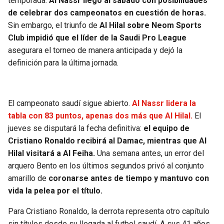
temporada.
Al Nassr llegó al sábado con posibilidades
de celebrar dos campeonatos en cuestión de horas.
Sin embargo, el triunfo de
Al Hilal sobre Neom Sports
Club impidió que el líder de la Saudi Pro League
asegurara el torneo de manera anticipada y dejó la
definición para la última jornada.
El campeonato saudí sigue abierto.
Al Nassr lidera la
tabla con 83 puntos, apenas dos más que Al Hilal.
El
jueves se disputará la fecha definitiva:
el equipo de
Cristiano Ronaldo recibirá al Damac, mientras que Al
Hilal visitará a Al Feiha.
Una semana antes, un error del
arquero Bento en los últimos segundos privó al conjunto
amarillo de
coronarse antes de tiempo y mantuvo con
vida la pelea por el título.
Para Cristiano Ronaldo, la derrota representa otro capítulo
sin títulos desde su llegada al futbol saudí. A sus 41 años,