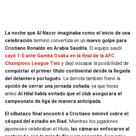
SEAHAWKS
PELICANS
BEARS
SPURS
La noche que Al Nassr imaginaba como el inicio de una
celebración
terminó convertida en un
nuevo golpe para
LIONS
NUGGETS
Cristiano Ronaldo en Arabia Saudita.
El equipo saudí
cayó 1-0 ante Gamba Osaka en la final de la AFC
PACKERS
TIMBERWOLVES
Champions League Two
y dejó escapar la posibilidad de
conquistar el primer título continental desde la llegada
VIKINGS
THUNDER
del delantero portugués.
La derrota también frenó la
opción de cerrar una jornada soñada
, ya que horas
FALCONS
TRAIL BLAZERS
antes
Al Hilal había evitado que el club asegurara el
campeonato de liga de manera anticipada.
PANTHERS
JAZZ
El silbatazo final encontró a Cristiano inmóvil sobre el
césped del estadio en Riad.
Mientras los jugadores
SAINTS
japoneses celebraban el título,
las cámaras enfocaron al