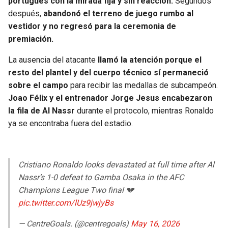
portugués con la mirada fija y sin reacción.
Segundos
BUCCANEERS
después,
abandonó el terreno de juego rumbo al
vestidor y no regresó para la ceremonia de
premiación.
La ausencia del atacante
llamó la atención porque el
resto del plantel y del cuerpo técnico sí permaneció
sobre el campo
para recibir las medallas de subcampeón.
Joao Félix y el entrenador Jorge Jesus encabezaron
la fila de Al Nassr
durante el protocolo, mientras Ronaldo
ya se encontraba fuera del estadio.
Cristiano Ronaldo looks devastated at full time after Al
Nassr’s 1-0 defeat to Gamba Osaka in the AFC
Champions League Two final 💔
pic.twitter.com/lUz9jwjyBs
— CentreGoals. (@centregoals)
May 16, 2026