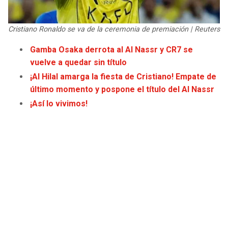
JAGUARS
WIZARDS
Cristiano Ronaldo se va de la ceremonia de premiación | Reuters
TITANS
WARRIORS
Gamba Osaka derrota al Al Nassr y CR7 se
vuelve a quedar sin título
COWBOYS
CLIPPERS
¡Al Hilal amarga la fiesta de Cristiano! Empate de
GIANTS
LAKERS
último momento y pospone el título del Al Nassr
¡Así lo vivimos!
EAGLES
SUNS
COMMANDERS
KINGS
CARDINALS
MAVERICKS
RAMS
ROCKETS
49ERS
GRIZZLIES