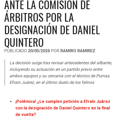
ANTE LA COMISIÓN DE
LIGA DE EXPANSIÓN MX
UEFA EUROPA LEAGUE
ÁRBITROS POR LA
RAIDERS
CAVALIERS
LEAGUES CUP
UEFA CONFERENCE LEAGUE
DESIGNACIÓN DE DANIEL
MLS
CHARGERS
PISTONS
QUINTERO
COPA LIBERTADORES
RAVENS
PACERS
COPA SUDAMERICANA
PUBLICADO
20/05/2026
POR
RAMIRO RAMIREZ
BENGALS
BUCKS
LIGA BETPLAY
La decisión surge tras revisar antecedentes del silbante,
BROWNS
HAWKS
incluyendo su actuación en un partido previo entre
OTRAS LIGAS
ambos equipos y su cercanía con el técnico de Pumas,
STEELERS
HORNETS
Efraín Juárez, en el último duelo de los felinos
TEXANS
HEAT
¡Polémica! ¿Le cumplen petición a Efraín Juárez
con la designación de Daniel Quintero en la final
COLTS
MAGIC
de vuelta?