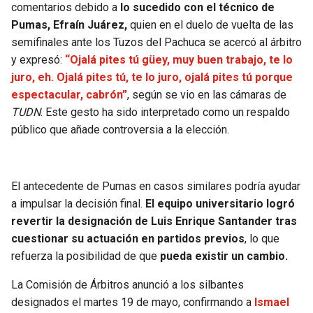
BUCCANEERS
comentarios debido a
lo sucedido con el técnico de
Pumas, Efraín Juárez,
quien en el duelo de vuelta de las
semifinales ante los Tuzos del Pachuca se acercó al árbitro
y expresó:
“Ojalá pites tú güey, muy buen trabajo, te lo
juro, eh. Ojalá pites tú, te lo juro, ojalá pites tú porque
espectacular, cabrón”
, según se vio en las cámaras de
TUDN
. Este gesto ha sido interpretado como un respaldo
público que añade controversia a la elección.
El antecedente de Pumas en casos similares podría ayudar
a impulsar la decisión final.
El equipo universitario logró
revertir la designación de Luis Enrique Santander tras
cuestionar su actuación en partidos previos
, lo que
refuerza la posibilidad de que
pueda existir un cambio.
La Comisión de Árbitros anunció a los silbantes
designados el martes 19 de mayo, confirmando a
Ismael