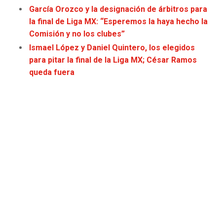
García Orozco y la designación de árbitros para
JAGUARS
WIZARDS
la final de Liga MX: “Esperemos la haya hecho la
Comisión y no los clubes”
TITANS
WARRIORS
Ismael López y Daniel Quintero, los elegidos
para pitar la final de la Liga MX; César Ramos
COWBOYS
CLIPPERS
queda fuera
GIANTS
LAKERS
EAGLES
SUNS
COMMANDERS
KINGS
CARDINALS
MAVERICKS
RAMS
ROCKETS
49ERS
GRIZZLIES