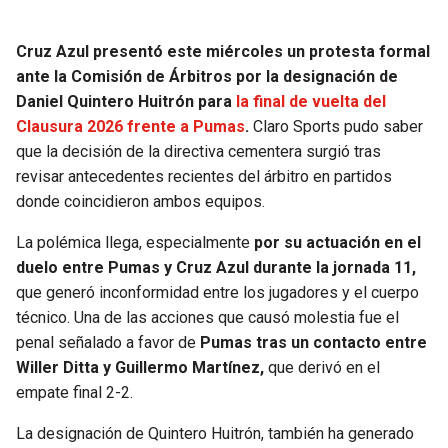
SEAHAWKS
PELICANS
Cruz Azul presentó este miércoles un protesta formal
ante la Comisión de Árbitros por la designación de
BEARS
SPURS
Daniel Quintero Huitrón para
la final de vuelta del
Clausura 2026 frente a Pumas
.
Claro Sports pudo saber
LIONS
NUGGETS
que la decisión de la directiva cementera surgió tras
revisar antecedentes recientes del árbitro en partidos
PACKERS
TIMBERWOLVES
donde coincidieron ambos equipos.
La polémica llega, especialmente
por su actuación en el
VIKINGS
THUNDER
duelo entre Pumas y Cruz Azul durante la jornada 11,
que generó inconformidad entre los jugadores y el cuerpo
FALCONS
TRAIL BLAZERS
técnico. Una de las acciones que causó molestia fue el
penal señalado a favor de
Pumas tras un contacto entre
PANTHERS
JAZZ
Willer Ditta y Guillermo Martínez,
que derivó en el
empate final 2-2.
SAINTS
La designación de Quintero Huitrón, también ha generado