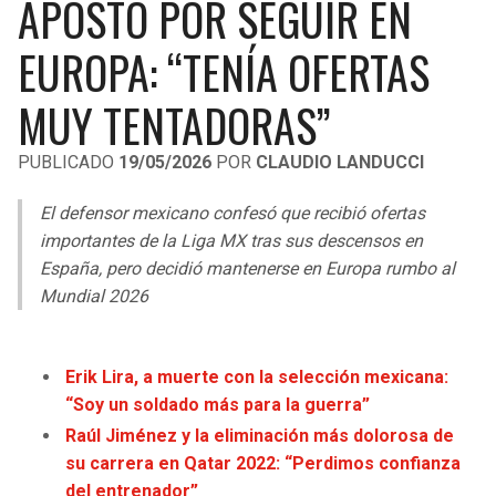
APOSTÓ POR SEGUIR EN
LIGA DE EXPANSIÓN MX
UEFA EUROPA LEAGUE
EUROPA: “TENÍA OFERTAS
RAIDERS
CAVALIERS
LEAGUES CUP
UEFA CONFERENCE LEAGUE
MUY TENTADORAS”
MLS
CHARGERS
PISTONS
PUBLICADO
19/05/2026
POR
CLAUDIO LANDUCCI
COPA LIBERTADORES
RAVENS
PACERS
El defensor mexicano confesó que recibió ofertas
COPA SUDAMERICANA
BENGALS
BUCKS
importantes de la Liga MX tras sus descensos en
LIGA BETPLAY
España, pero decidió mantenerse en Europa rumbo al
BROWNS
HAWKS
Mundial 2026
OTRAS LIGAS
STEELERS
HORNETS
Erik Lira, a muerte con la selección mexicana:
TEXANS
HEAT
“Soy un soldado más para la guerra”
Raúl Jiménez y la eliminación más dolorosa de
COLTS
MAGIC
su carrera en Qatar 2022: “Perdimos confianza
del entrenador”