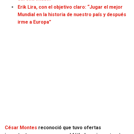
JAGUARS
WIZARDS
Erik Lira, con el objetivo claro: “Jugar el mejor
Mundial en la historia de nuestro país y después
TITANS
WARRIORS
irme a Europa”
COWBOYS
CLIPPERS
GIANTS
LAKERS
EAGLES
SUNS
COMMANDERS
KINGS
CARDINALS
MAVERICKS
RAMS
ROCKETS
César Montes
reconoció que tuvo ofertas
49ERS
GRIZZLIES