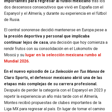
importantes para regresar al fútbol mexicano
tras los
dos descensos consecutivos que vivió en España con el
SEAHAWKS
PELICANS
Espanyol y el Almería, y durante su experiencia en el fútbol
de Rusia.
BEARS
SPURS
El central sonorense decidió mantenerse en Europa pese a
LIONS
NUGGETS
la presión deportiva y personal que implicaba
continuar lejos de casa
, una decisión que hoy comienza a
rendir frutos con su consolidación en el Lokomotiv de
PACKERS
TIMBERWOLVES
Moscú y su
lugar en la selección mexicana rumbo al
Mundial 2026.
VIKINGS
THUNDER
En el nuevo episodio de
La Selección en Tus Manos
de
FALCONS
TRAIL BLAZERS
Claro Sports,
el defensor mexicano abrió una de las
etapas más complejas de su carrera profesional.
PANTHERS
JAZZ
Después de perder la categoría con el Espanyol en 2023 y
repetir la experiencia un año más tarde con el Almería,
SAINTS
Montes recibió propuestas de clubes importantes de la
Liga MX para regresar al país. En lugar de tomar el camino