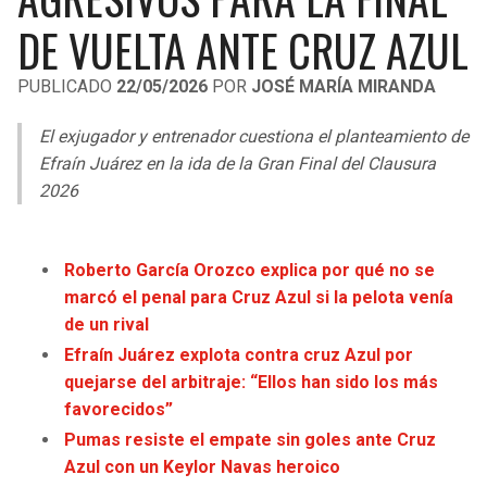
LIGA DE EXPANSIÓN MX
UEFA EUROPA LEAGUE
DE VUELTA ANTE CRUZ AZUL
RAIDERS
CAVALIERS
LEAGUES CUP
UEFA CONFERENCE LEAGUE
PUBLICADO
22/05/2026
POR
JOSÉ MARÍA MIRANDA
MLS
CHARGERS
PISTONS
El exjugador y entrenador cuestiona el planteamiento de
COPA LIBERTADORES
Efraín Juárez en la ida de la Gran Final del Clausura
RAVENS
PACERS
2026
COPA SUDAMERICANA
BENGALS
BUCKS
LIGA BETPLAY
Roberto García Orozco explica por qué no se
BROWNS
HAWKS
marcó el penal para Cruz Azul si la pelota venía
OTRAS LIGAS
de un rival
STEELERS
HORNETS
Efraín Juárez explota contra cruz Azul por
quejarse del arbitraje: “Ellos han sido los más
TEXANS
HEAT
favorecidos”
Pumas resiste el empate sin goles ante Cruz
COLTS
MAGIC
Azul con un Keylor Navas heroico