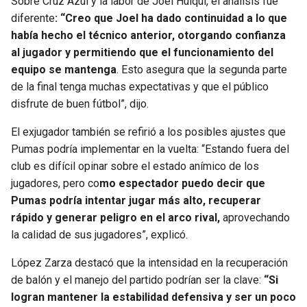
Sobre Cruz Azul y la labor de Joel Huiqui, el análisis fue
BUCCANEERS
diferente
: “Creo que Joel ha dado continuidad a lo que
había hecho el técnico anterior, otorgando confianza
al jugador y permitiendo que el funcionamiento del
equipo se mantenga
. Esto asegura que la segunda parte
de la final tenga muchas expectativas y que el público
disfrute de buen fútbol”, dijo.
El exjugador también se refirió a los posibles ajustes que
Pumas podría implementar en la vuelta: “Estando fuera del
club es difícil opinar sobre el estado anímico de los
jugadores, pero co
mo espectador puedo decir que
Pumas podría intentar jugar más alto, recuperar
rápido y generar peligro en el arco rival,
aprovechando
la calidad de sus jugadores”, explicó.
López Zarza destacó que la intensidad en la recuperación
de balón y el manejo del partido podrían ser la clave:
“Si
logran mantener la estabilidad defensiva y ser un poco