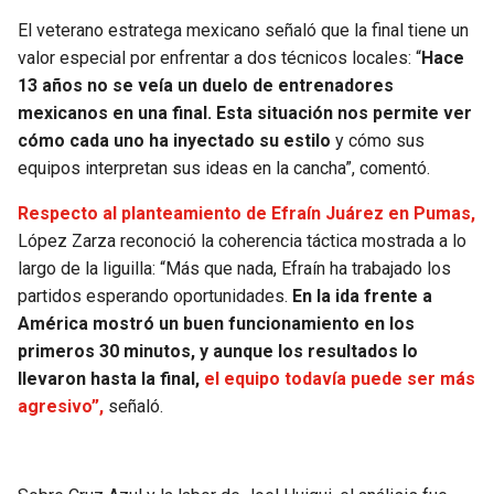
El veterano estratega mexicano señaló que la final tiene un
SEAHAWKS
PELICANS
valor especial por enfrentar a dos técnicos locales: “
Hace
13 años no se veía un duelo de entrenadores
BEARS
SPURS
mexicanos en una final. Esta situación nos permite ver
cómo cada uno ha inyectado su estilo
y cómo sus
LIONS
NUGGETS
equipos interpretan sus ideas en la cancha”, comentó.
Respecto al planteamiento de Efraín Juárez en Pumas,
PACKERS
TIMBERWOLVES
López Zarza reconoció la coherencia táctica mostrada a lo
largo de la liguilla: “Más que nada, Efraín ha trabajado los
VIKINGS
THUNDER
partidos esperando oportunidades.
En la ida frente a
América mostró un buen funcionamiento en los
FALCONS
TRAIL BLAZERS
primeros 30 minutos, y aunque los resultados lo
llevaron hasta la final,
el equipo todavía puede ser más
PANTHERS
JAZZ
agresivo”,
señaló.
SAINTS