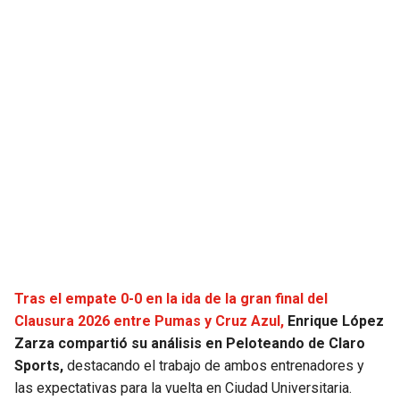
JAGUARS
WIZARDS
TITANS
WARRIORS
COWBOYS
CLIPPERS
GIANTS
LAKERS
EAGLES
SUNS
COMMANDERS
KINGS
CARDINALS
MAVERICKS
Tras el empate 0-0 en la ida de la gran final del
Clausura 2026 entre Pumas y Cruz Azul,
Enrique López
RAMS
ROCKETS
Zarza compartió su análisis en Peloteando de Claro
Sports,
destacando el trabajo de ambos entrenadores y
las expectativas para la vuelta en Ciudad Universitaria.
49ERS
GRIZZLIES