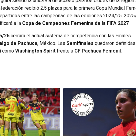
á siendo la única vía de acceso para los clubes de la región 
nfederación recibió 2.5 plazas para la primera Copa Mundial Fem
repartidos entre las campeonas de las ediciones 2024/25, 2025
ficará a la
Copa de Campeones Femenina de la FIFA 2027
.
5/26
cerrará el actual sistema de competencia con las Finales
dalgo de Pachuca
, México. Las
Semifinales
quedaron definidas
sí como
Washington Spirit
frente a
CF Pachuca Femenil
.