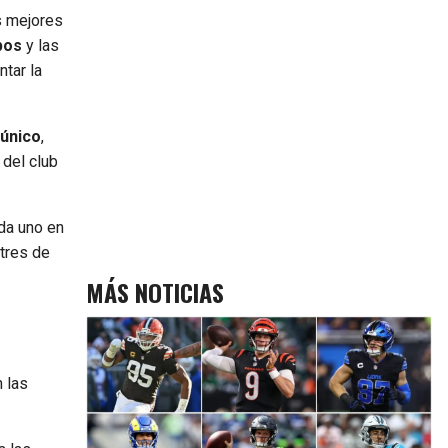
s mejores
pos
y las
ntar la
 único
,
 del club
da uno en
 tres de
MÁS NOTICIAS
 las