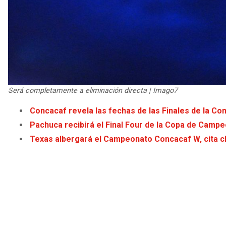
Será completamente a eliminación directa | Imago7
Concacaf revela las fechas de las Finales de la 
Pachuca recibirá el Final Four de la Copa de Cam
Texas albergará el Campeonato Concacaf W, cita c