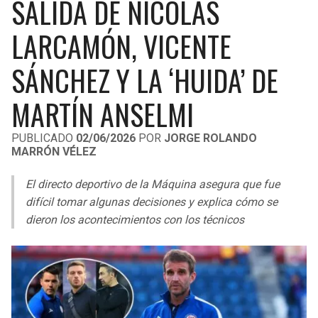
SALIDA DE NICOLÁS
LIGA DE EXPANSIÓN MX
UEFA EUROPA LEAGUE
LARCAMÓN, VICENTE
RAIDERS
CAVALIERS
LEAGUES CUP
UEFA CONFERENCE LEAGUE
SÁNCHEZ Y LA ‘HUIDA’ DE
MLS
CHARGERS
PISTONS
MARTÍN ANSELMI
COPA LIBERTADORES
RAVENS
PACERS
COPA SUDAMERICANA
PUBLICADO
02/06/2026
POR
JORGE ROLANDO
BENGALS
BUCKS
MARRÓN VÉLEZ
LIGA BETPLAY
El directo deportivo de la Máquina asegura que fue
BROWNS
HAWKS
difícil tomar algunas decisiones y explica cómo se
OTRAS LIGAS
dieron los acontecimientos con los técnicos
STEELERS
HORNETS
TEXANS
HEAT
COLTS
MAGIC