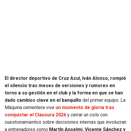
SEAHAWKS
PELICANS
BEARS
SPURS
LIONS
NUGGETS
PACKERS
TIMBERWOLVES
VIKINGS
THUNDER
El director deportivo de Cruz Azul, Iván Alonso, rompió
el silencio tras meses de versiones y rumores en
FALCONS
TRAIL BLAZERS
torno a su gestión en el club y la forma en que se han
dado cambios clave en el banquillo
del primer equipo. La
PANTHERS
JAZZ
Máquina cementera vive
un momento de gloria tras
conquistar el Clausura 2026
y cerrar un ciclo con
SAINTS
cuestionamientos sobre decisiones internas que involucran
a entrenadores como
Martín Anselmi, Vicente Sánchez y