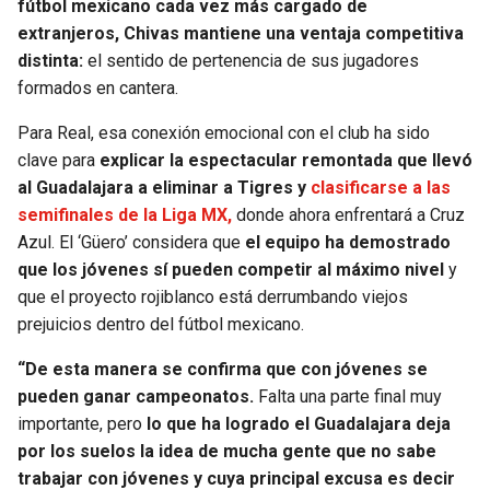
fútbol mexicano cada vez más cargado de
extranjeros, Chivas mantiene una ventaja competitiva
SEAHAWKS
PELICANS
distinta:
el sentido de pertenencia de sus jugadores
formados en cantera.
BEARS
SPURS
Para Real, esa conexión emocional con el club ha sido
LIONS
NUGGETS
clave para
explicar la espectacular remontada que llevó
al Guadalajara a eliminar a Tigres y
clasificarse a las
PACKERS
TIMBERWOLVES
semifinales de la Liga MX,
donde ahora enfrentará a Cruz
Azul. El ‘Güero’ considera que
el equipo ha demostrado
que los jóvenes sí pueden competir al máximo nivel
y
VIKINGS
THUNDER
que el proyecto rojiblanco está derrumbando viejos
prejuicios dentro del fútbol mexicano.
FALCONS
TRAIL BLAZERS
“De esta manera se confirma que con jóvenes se
PANTHERS
JAZZ
pueden ganar campeonatos.
Falta una parte final muy
importante, pero
lo que ha logrado el Guadalajara deja
SAINTS
por los suelos la idea de mucha gente que no sabe
trabajar con jóvenes y cuya principal excusa es decir