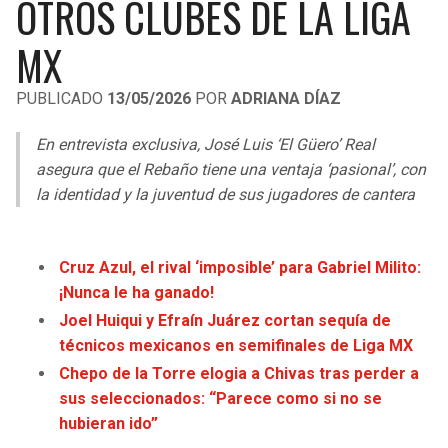
OTROS CLUBES DE LA LIGA
LIGA DE EXPANSIÓN MX
UEFA EUROPA LEAGUE
MX
RAIDERS
CAVALIERS
LEAGUES CUP
UEFA CONFERENCE LEAGUE
PUBLICADO
13/05/2026
POR
ADRIANA DÍAZ
MLS
CHARGERS
PISTONS
En entrevista exclusiva, José Luis ‘El Güero’ Real
COPA LIBERTADORES
RAVENS
PACERS
asegura que el Rebaño tiene una ventaja ‘pasional’, con
COPA SUDAMERICANA
la identidad y la juventud de sus jugadores de cantera
BENGALS
BUCKS
LIGA BETPLAY
BROWNS
HAWKS
Cruz Azul, el rival ‘imposible’ para Gabriel Milito:
OTRAS LIGAS
¡Nunca le ha ganado!
STEELERS
HORNETS
Joel Huiqui y Efraín Juárez cortan sequía de
técnicos mexicanos en semifinales de Liga MX
TEXANS
HEAT
Chepo de la Torre elogia a Chivas tras perder a
sus seleccionados: “Parece como si no se
COLTS
MAGIC
hubieran ido”