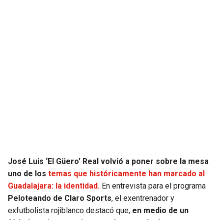
JAGUARS
WIZARDS
TITANS
WARRIORS
COWBOYS
CLIPPERS
GIANTS
LAKERS
EAGLES
SUNS
COMMANDERS
KINGS
José Luis ‘El Güero’ Real volvió a poner sobre la mesa
CARDINALS
MAVERICKS
uno de los
temas que históricamente han marcado al
Guadalajara: la identidad.
En entrevista para el programa
RAMS
ROCKETS
Peloteando de Claro Sports
, el exentrenador y
exfutbolista rojiblanco destacó que,
en medio de un
49ERS
GRIZZLIES