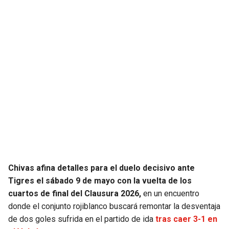
JAGUARS
WIZARDS
TITANS
WARRIORS
COWBOYS
CLIPPERS
GIANTS
LAKERS
EAGLES
SUNS
COMMANDERS
KINGS
Chivas afina detalles para el duelo decisivo ante
CARDINALS
MAVERICKS
Tigres el sábado 9 de mayo con la vuelta de los
cuartos de final del Clausura 2026,
en un encuentro
RAMS
ROCKETS
donde el conjunto rojiblanco buscará remontar la desventaja
de dos goles sufrida en el partido de ida
tras caer 3-1 en
49ERS
GRIZZLIES