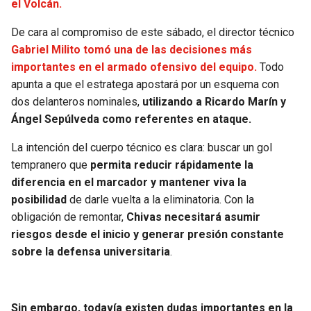
el Volcán.
SEAHAWKS
PELICANS
De cara al compromiso de este sábado, el director técnico
Gabriel Milito tomó una de las decisiones más
BEARS
SPURS
importantes en el armado ofensivo del equipo.
Todo
apunta a que el estratega apostará por un esquema con
LIONS
NUGGETS
dos delanteros nominales,
utilizando a Ricardo Marín y
Ángel Sepúlveda como referentes en ataque.
PACKERS
TIMBERWOLVES
La intención del cuerpo técnico es clara: buscar un gol
tempranero que
permita reducir rápidamente la
VIKINGS
THUNDER
diferencia en el marcador y mantener viva la
posibilidad
de darle vuelta a la eliminatoria. Con la
FALCONS
TRAIL BLAZERS
obligación de remontar,
Chivas necesitará asumir
riesgos desde el inicio y generar presión constante
PANTHERS
JAZZ
sobre la defensa universitaria
.
SAINTS
Sin embargo, todavía existen dudas importantes en la