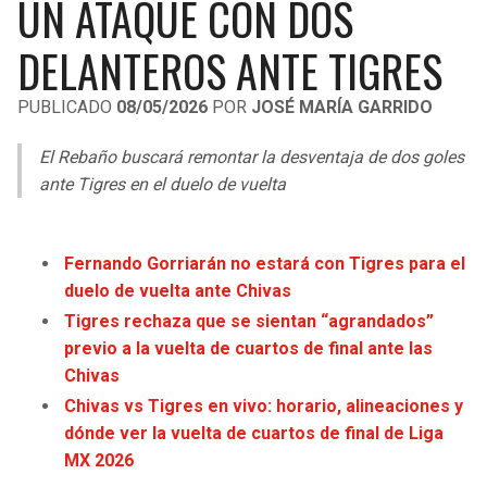
UN ATAQUE CON DOS
LIGA DE EXPANSIÓN MX
UEFA EUROPA LEAGUE
DELANTEROS ANTE TIGRES
RAIDERS
CAVALIERS
LEAGUES CUP
UEFA CONFERENCE LEAGUE
PUBLICADO
08/05/2026
POR
JOSÉ MARÍA GARRIDO
MLS
CHARGERS
PISTONS
El Rebaño buscará remontar la desventaja de dos goles
COPA LIBERTADORES
RAVENS
PACERS
ante Tigres en el duelo de vuelta
COPA SUDAMERICANA
BENGALS
BUCKS
LIGA BETPLAY
Fernando Gorriarán no estará con Tigres para el
BROWNS
HAWKS
duelo de vuelta ante Chivas
OTRAS LIGAS
Tigres rechaza que se sientan “agrandados”
STEELERS
HORNETS
previo a la vuelta de cuartos de final ante las
Chivas
TEXANS
HEAT
Chivas vs Tigres en vivo: horario, alineaciones y
dónde ver la vuelta de cuartos de final de Liga
COLTS
MAGIC
MX 2026