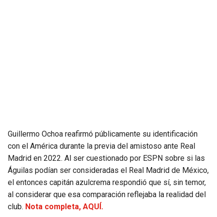
JAGUARS
WIZARDS
TITANS
WARRIORS
COWBOYS
CLIPPERS
GIANTS
LAKERS
EAGLES
SUNS
Guillermo Ochoa reafirmó públicamente su identificación
COMMANDERS
KINGS
con el América durante la previa del amistoso ante Real
Madrid en 2022. Al ser cuestionado por ESPN sobre si las
CARDINALS
MAVERICKS
Águilas podían ser consideradas el Real Madrid de México,
el entonces capitán azulcrema respondió que sí, sin temor,
RAMS
ROCKETS
al considerar que esa comparación reflejaba la realidad del
club.
Nota completa, AQUÍ.
49ERS
GRIZZLIES