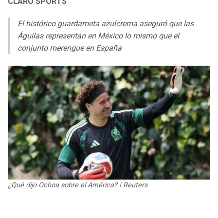
CLARO SPORTS
LIGA DE EXPANSIÓN MX
UEFA EUROPA LEAGUE
El histórico guardameta azulcrema aseguró que las
RAIDERS
CAVALIERS
LEAGUES CUP
UEFA CONFERENCE LEAGUE
Águilas representan en México lo mismo que el
conjunto merengue en España
MLS
CHARGERS
PISTONS
COPA LIBERTADORES
RAVENS
PACERS
COPA SUDAMERICANA
BENGALS
BUCKS
LIGA BETPLAY
BROWNS
HAWKS
OTRAS LIGAS
STEELERS
HORNETS
TEXANS
HEAT
¿Qué dijo Ochoa sobre el América? | Reuters
COLTS
MAGIC