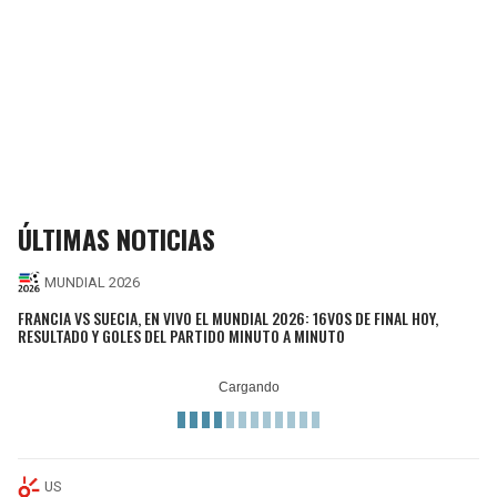
SEAHAWKS
PELICANS
BEARS
SPURS
LIONS
NUGGETS
PACKERS
TIMBERWOLVES
ÚLTIMAS NOTICIAS
VIKINGS
THUNDER
MUNDIAL 2026
FRANCIA VS SUECIA, EN VIVO EL MUNDIAL 2026: 16VOS DE FINAL HOY,
FALCONS
TRAIL BLAZERS
RESULTADO Y GOLES DEL PARTIDO MINUTO A MINUTO
PANTHERS
JAZZ
SAINTS
US