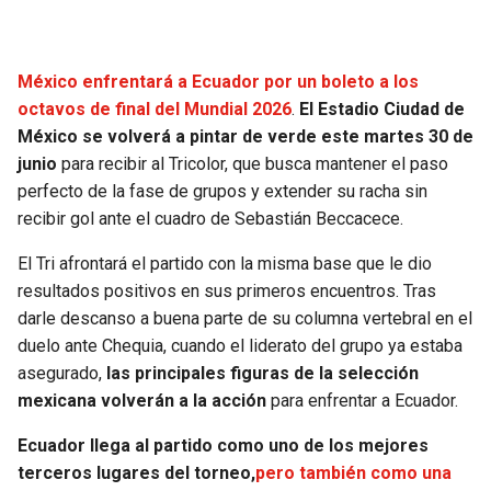
SEAHAWKS
PELICANS
México enfrentará a Ecuador por un boleto a los
BEARS
SPURS
octavos de final del Mundial 2026
.
El Estadio Ciudad de
México se volverá a pintar de verde este martes 30 de
LIONS
NUGGETS
junio
para recibir al Tricolor, que busca mantener el paso
perfecto de la fase de grupos y extender su racha sin
PACKERS
TIMBERWOLVES
recibir gol ante el cuadro de Sebastián Beccacece.
El Tri afrontará el partido con la misma base que le dio
VIKINGS
THUNDER
resultados positivos en sus primeros encuentros. Tras
darle descanso a buena parte de su columna vertebral en el
FALCONS
TRAIL BLAZERS
duelo ante Chequia, cuando el liderato del grupo ya estaba
asegurado,
las principales figuras de la selección
PANTHERS
JAZZ
mexicana volverán a la acción
para enfrentar a Ecuador.
SAINTS
Ecuador llega al partido como uno de los mejores
terceros lugares del torneo,
pero también como una