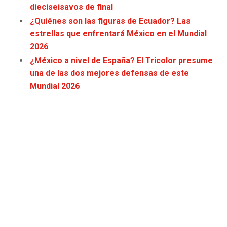
dieciseisavos de final
JAGUARS
WIZARDS
¿Quiénes son las figuras de Ecuador? Las
estrellas que enfrentará México en el Mundial
TITANS
WARRIORS
2026
¿México a nivel de España? El Tricolor presume
COWBOYS
CLIPPERS
una de las dos mejores defensas de este
Mundial 2026
GIANTS
LAKERS
EAGLES
SUNS
COMMANDERS
KINGS
CARDINALS
MAVERICKS
RAMS
ROCKETS
49ERS
GRIZZLIES