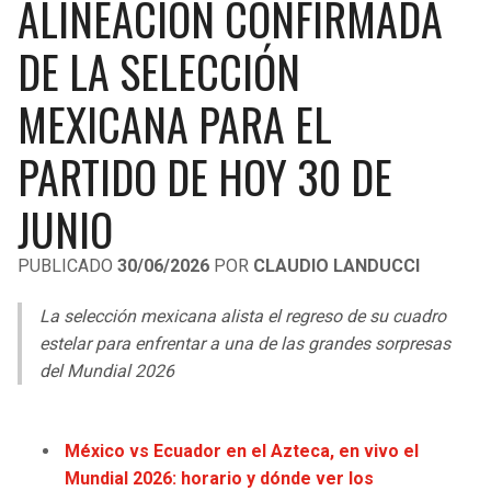
ALINEACIÓN CONFIRMADA
LIGA DE EXPANSIÓN MX
UEFA EUROPA LEAGUE
DE LA SELECCIÓN
RAIDERS
CAVALIERS
LEAGUES CUP
UEFA CONFERENCE LEAGUE
MEXICANA PARA EL
MLS
CHARGERS
PISTONS
PARTIDO DE HOY 30 DE
COPA LIBERTADORES
RAVENS
PACERS
JUNIO
COPA SUDAMERICANA
BENGALS
BUCKS
LIGA BETPLAY
PUBLICADO
30/06/2026
POR
CLAUDIO LANDUCCI
BROWNS
HAWKS
OTRAS LIGAS
La selección mexicana alista el regreso de su cuadro
STEELERS
HORNETS
estelar para enfrentar a una de las grandes sorpresas
del Mundial 2026
TEXANS
HEAT
México vs Ecuador en el Azteca, en vivo el
COLTS
MAGIC
Mundial 2026: horario y dónde ver los