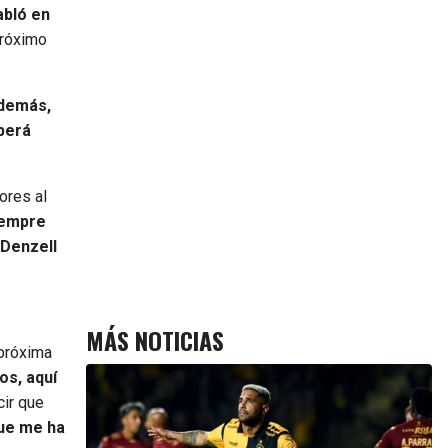
abló en
próximo
Además,
eberá
ores al
iempre
Denzell
MÁS NOTICIAS
 próxima
os, aquí
cir que
que me ha