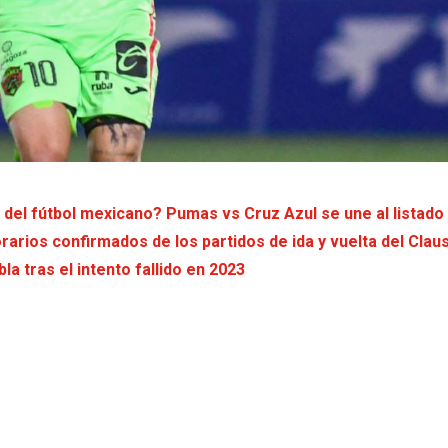
a del fútbol mexicano? Pumas vs Cruz Azul se une al listado
orarios confirmados de los partidos de ida y vuelta del Clau
a tras el intento fallido en 2023