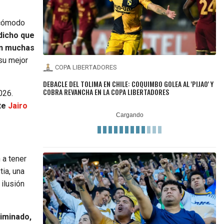
 cómodo
dicho que
on muchas
 su mejor
COPA LIBERTADORES
DEBACLE DEL TOLIMA EN CHILE: COQUIMBO GOLEA AL 'PIJAO' Y
COBRA REVANCHA EN LA COPA LIBERTADORES
026.
nte
Jairo
 a tener
tia, una
 ilusión
liminado,