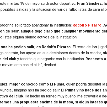
este martes 19 de mayo su director deportivo,
Fran Sánchez, h
s posibles salidas y la situación de varios futbolistas de cara al 
ador ha solicitado abandonar la institución:
Rodolfo Pizarro
. 
ción de salir, aunque dejó claro que cualquier movimiento d
olistas siguen siendo activos de la institución.
 nos ha pedido salir, es Rodolfo Pizarro.
El resto de los jugad
ga contrato, los apoyo en sus decisiones dentro de la cancha,
s
s del club
y tendrán que negociar con la institución.
Respecto a 
n movimiento con el club”, declaró.
guez, mejor conocido como El Puma,
quien podría disputar la
undial, ninguno nos ha pedido salir.
El Puma vino hace dos añ
tivo del club
. Ha hecho un torneo muy bueno, me atrevería a de
nemos una propuesta encima de la mesa, sí algún interés 