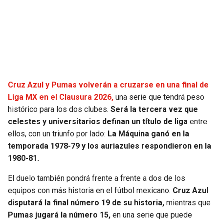
SEAHAWKS
PELICANS
BEARS
SPURS
LIONS
NUGGETS
Cruz Azul y Pumas volverán a cruzarse en una final de
PACKERS
TIMBERWOLVES
Liga MX en el Clausura 2026,
una serie que tendrá peso
histórico para los dos clubes.
Será la tercera vez que
VIKINGS
THUNDER
celestes y universitarios definan un título de liga
entre
ellos, con un triunfo por lado:
La Máquina ganó en la
temporada 1978-79 y los auriazules respondieron en la
FALCONS
TRAIL BLAZERS
1980-81.
PANTHERS
JAZZ
El duelo también pondrá frente a frente a dos de los
equipos con más historia en el fútbol mexicano.
Cruz Azul
SAINTS
disputará la final número 19 de su historia,
mientras que
Pumas jugará la número 15,
en una serie que puede