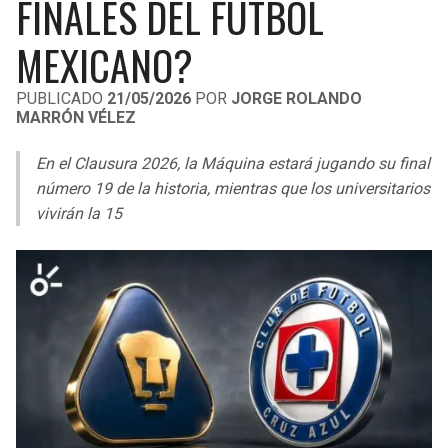
FINALES DEL FÚTBOL
LIGA DE EXPANSIÓN MX
UEFA EUROPA LEAGUE
MEXICANO?
RAIDERS
CAVALIERS
LEAGUES CUP
UEFA CONFERENCE LEAGUE
PUBLICADO
21/05/2026
POR
JORGE ROLANDO
MLS
CHARGERS
PISTONS
MARRÓN VÉLEZ
COPA LIBERTADORES
RAVENS
PACERS
En el Clausura 2026, la Máquina estará jugando su final
número 19 de la historia, mientras que los universitarios
COPA SUDAMERICANA
BENGALS
BUCKS
vivirán la 15
LIGA BETPLAY
BROWNS
HAWKS
OTRAS LIGAS
STEELERS
HORNETS
TEXANS
HEAT
COLTS
MAGIC