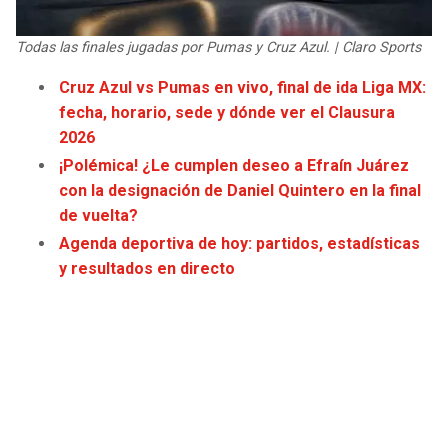
JAGUARS
WIZARDS
Todas las finales jugadas por Pumas y Cruz Azul. | Claro Sports
TITANS
WARRIORS
Cruz Azul vs Pumas en vivo, final de ida Liga MX:
fecha, horario, sede y dónde ver el Clausura
COWBOYS
CLIPPERS
2026
¡Polémica! ¿Le cumplen deseo a Efraín Juárez
GIANTS
LAKERS
con la designación de Daniel Quintero en la final
de vuelta?
EAGLES
SUNS
Agenda deportiva de hoy: partidos, estadísticas
y resultados en directo
COMMANDERS
KINGS
CARDINALS
MAVERICKS
RAMS
ROCKETS
49ERS
GRIZZLIES