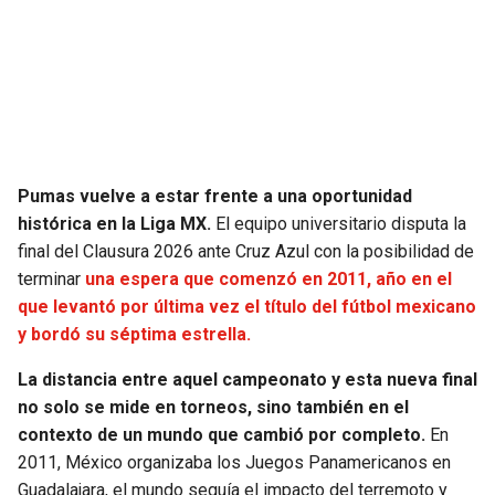
SEAHAWKS
PELICANS
BEARS
SPURS
LIONS
NUGGETS
Pumas vuelve a estar frente a una oportunidad
PACKERS
TIMBERWOLVES
histórica en la Liga MX.
El equipo universitario disputa la
final del Clausura 2026 ante Cruz Azul con la posibilidad de
VIKINGS
THUNDER
terminar
una espera que comenzó en 2011, año en el
que levantó por última vez el título del fútbol mexicano
FALCONS
TRAIL BLAZERS
y bordó su séptima estrella.
La distancia entre aquel campeonato y esta nueva final
PANTHERS
JAZZ
no solo se mide en torneos, sino también en el
contexto de un mundo que cambió por completo.
En
SAINTS
2011, México organizaba los Juegos Panamericanos en
Guadalajara, el mundo seguía el impacto del terremoto y