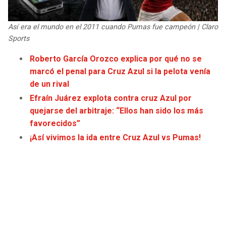
JAGUARS
WIZARDS
Así era el mundo en el 2011 cuando Pumas fue campeón | Claro
TITANS
WARRIORS
Sports
Roberto García Orozco explica por qué no se
COWBOYS
CLIPPERS
marcó el penal para Cruz Azul si la pelota venía
de un rival
GIANTS
LAKERS
Efraín Juárez explota contra cruz Azul por
quejarse del arbitraje: “Ellos han sido los más
EAGLES
SUNS
favorecidos”
¡Así vivimos la ida entre Cruz Azul vs Pumas!
COMMANDERS
KINGS
CARDINALS
MAVERICKS
RAMS
ROCKETS
49ERS
GRIZZLIES