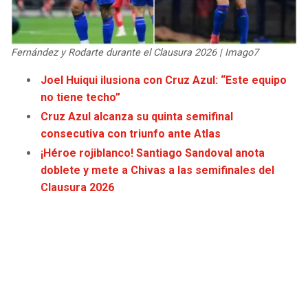
JAGUARS
WIZARDS
TITANS
WARRIORS
Fernández y Rodarte durante el Clausura 2026 | Imago7
Joel Huiqui ilusiona con Cruz Azul: “Este equipo
COWBOYS
CLIPPERS
no tiene techo”
Cruz Azul alcanza su quinta semifinal
GIANTS
LAKERS
consecutiva con triunfo ante Atlas
¡Héroe rojiblanco! Santiago Sandoval anota
EAGLES
SUNS
doblete y mete a Chivas a las semifinales del
Clausura 2026
COMMANDERS
KINGS
CARDINALS
MAVERICKS
RAMS
ROCKETS
49ERS
GRIZZLIES