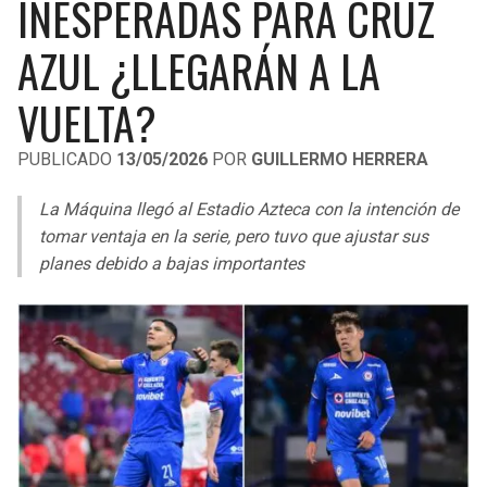
INESPERADAS PARA CRUZ
LIGA DE EXPANSIÓN MX
UEFA EUROPA LEAGUE
AZUL ¿LLEGARÁN A LA
RAIDERS
CAVALIERS
LEAGUES CUP
UEFA CONFERENCE LEAGUE
VUELTA?
MLS
CHARGERS
PISTONS
PUBLICADO
13/05/2026
POR
GUILLERMO HERRERA
COPA LIBERTADORES
RAVENS
PACERS
La Máquina llegó al Estadio Azteca con la intención de
COPA SUDAMERICANA
BENGALS
BUCKS
tomar ventaja en la serie, pero tuvo que ajustar sus
LIGA BETPLAY
planes debido a bajas importantes
BROWNS
HAWKS
OTRAS LIGAS
STEELERS
HORNETS
TEXANS
HEAT
COLTS
MAGIC