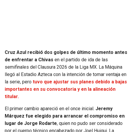
SEAHAWKS
PELICANS
BEARS
SPURS
LIONS
NUGGETS
Cruz Azul recibió dos golpes de último momento antes
PACKERS
TIMBERWOLVES
de enfrentar a Chivas
en el partido de ida de las
semifinales del Clausura 2026 de la Liga MX. La Máquina
VIKINGS
THUNDER
llegó al Estadio Azteca con la intención de tomar ventaja en
la serie, pero
tuvo que ajustar sus planes debido a bajas
FALCONS
TRAIL BLAZERS
importantes en su convocatoria y en la alineación
titular.
PANTHERS
JAZZ
El primer cambio apareció en el once inicial.
Jeremy
Márquez fue elegido para arrancar el compromiso en
SAINTS
lugar de Jorge Rodarte
, quien no pudo ser considerado
por el cuerpo técnico encabezado por Joel Huiqui. La