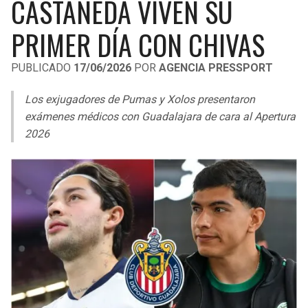
CASTAÑEDA VIVEN SU
LIGA DE EXPANSIÓN MX
UEFA EUROPA LEAGUE
PRIMER DÍA CON CHIVAS
RAIDERS
CAVALIERS
LEAGUES CUP
UEFA CONFERENCE LEAGUE
PUBLICADO
17/06/2026
POR
AGENCIA PRESSPORT
MLS
CHARGERS
PISTONS
Los exjugadores de Pumas y Xolos presentaron
COPA LIBERTADORES
RAVENS
PACERS
exámenes médicos con Guadalajara de cara al Apertura
COPA SUDAMERICANA
2026
BENGALS
BUCKS
LIGA BETPLAY
BROWNS
HAWKS
OTRAS LIGAS
STEELERS
HORNETS
TEXANS
HEAT
COLTS
MAGIC