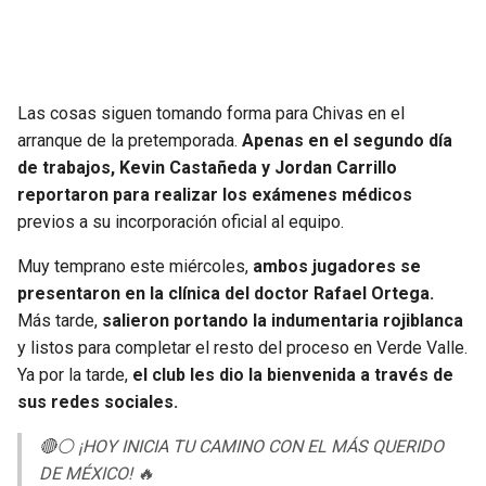
SEAHAWKS
PELICANS
BEARS
SPURS
Las cosas siguen tomando forma para Chivas en el
arranque de la pretemporada.
Apenas en el segundo día
LIONS
NUGGETS
de trabajos, Kevin Castañeda y Jordan Carrillo
reportaron para realizar los exámenes médicos
PACKERS
TIMBERWOLVES
previos a su incorporación oficial al equipo.
Muy temprano este miércoles,
ambos jugadores se
VIKINGS
THUNDER
presentaron en la clínica del doctor Rafael Ortega.
Más tarde,
salieron portando la indumentaria rojiblanca
FALCONS
TRAIL BLAZERS
y listos para completar el resto del proceso en Verde Valle.
Ya por la tarde,
el club les dio la bienvenida a través de
PANTHERS
JAZZ
sus redes sociales.
SAINTS
🔴⚪️ ¡HOY INICIA TU CAMINO CON EL MÁS QUERIDO
DE MÉXICO! 🔥