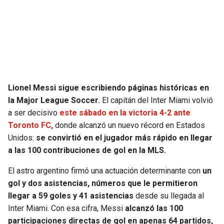
SEAHAWKS
PELICANS
BEARS
SPURS
LIONS
NUGGETS
Lionel Messi sigue escribiendo páginas históricas en
PACKERS
TIMBERWOLVES
la Major League Soccer.
El capitán del Inter Miami volvió
a ser decisivo
este sábado en la victoria 4-2 ante
VIKINGS
THUNDER
Toronto FC,
donde alcanzó un nuevo récord en Estados
Unidos:
se convirtió en el jugador más rápido en llegar
FALCONS
TRAIL BLAZERS
a las 100 contribuciones de gol en la MLS.
El astro argentino firmó una actuación determinante con
un
PANTHERS
JAZZ
gol y dos asistencias, números que le permitieron
llegar a 59 goles y 41 asistencias
desde su llegada al
SAINTS
Inter Miami. Con esa cifra, Messi
alcanzó las 100
participaciones directas de gol en apenas 64 partidos,