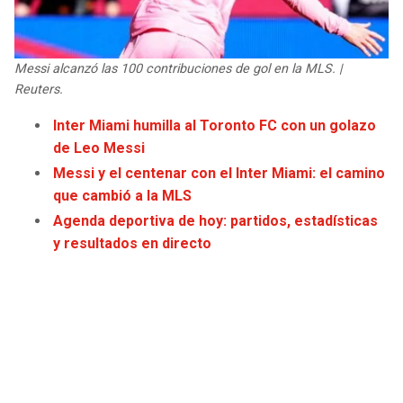
JAGUARS
WIZARDS
TITANS
WARRIORS
Messi alcanzó las 100 contribuciones de gol en la MLS. |
Reuters.
COWBOYS
CLIPPERS
Inter Miami humilla al Toronto FC con un golazo
de Leo Messi
GIANTS
LAKERS
Messi y el centenar con el Inter Miami: el camino
que cambió a la MLS
EAGLES
SUNS
Agenda deportiva de hoy: partidos, estadísticas
y resultados en directo
COMMANDERS
KINGS
CARDINALS
MAVERICKS
RAMS
ROCKETS
49ERS
GRIZZLIES