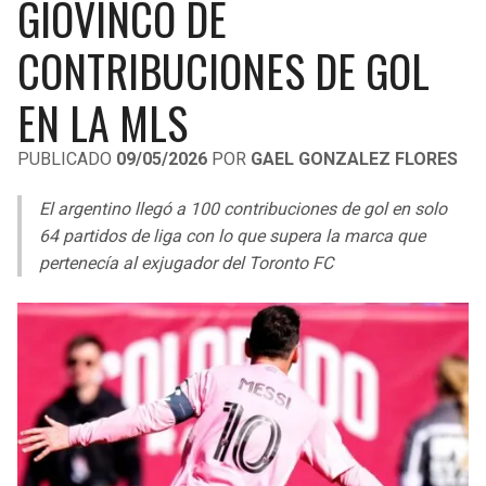
GIOVINCO DE
LIGA DE EXPANSIÓN MX
UEFA EUROPA LEAGUE
CONTRIBUCIONES DE GOL
RAIDERS
CAVALIERS
LEAGUES CUP
UEFA CONFERENCE LEAGUE
EN LA MLS
MLS
CHARGERS
PISTONS
PUBLICADO
09/05/2026
POR
GAEL GONZALEZ FLORES
COPA LIBERTADORES
RAVENS
PACERS
El argentino llegó a 100 contribuciones de gol en solo
COPA SUDAMERICANA
BENGALS
BUCKS
64 partidos de liga con lo que supera la marca que
LIGA BETPLAY
pertenecía al exjugador del Toronto FC
BROWNS
HAWKS
OTRAS LIGAS
STEELERS
HORNETS
TEXANS
HEAT
COLTS
MAGIC