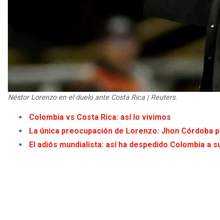
Néstor Lorenzo en el duelo ante Costa Rica | Reuters.
Colombia vs Costa Rica: así lo vivimos
La única preocupación de Lorenzo: Jhon Córdoba p
El adiós mundialista: así ha despedido Colombia a s