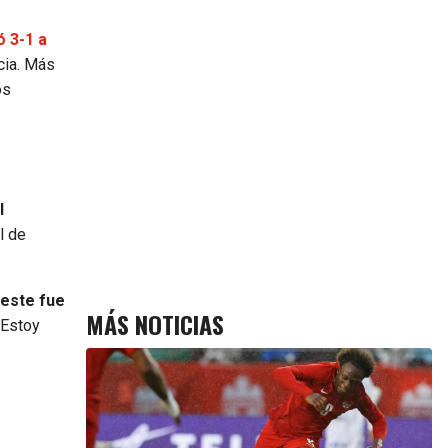
 3-1 a
cia. Más
os
l
l de
 este fue
MÁS NOTICIAS
 Estoy