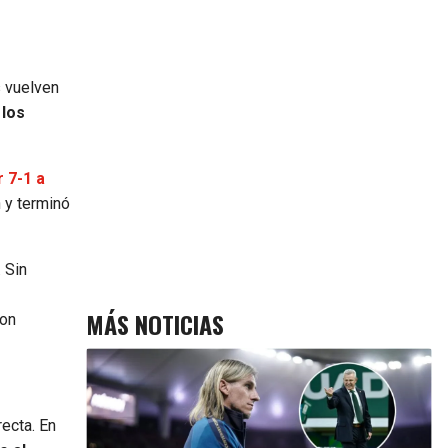
s vuelven
 los
 7-1 a
 y terminó
 Sin
MÁS NOTICIAS
con
ecta. En