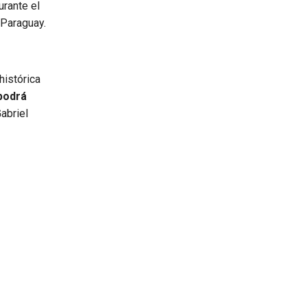
urante el
 Paraguay.
histórica
podrá
abriel