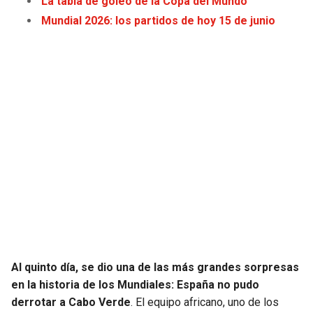
La tabla de goleo de la Copa del Mundo
JAGUARS
WIZARDS
Mundial 2026: los partidos de hoy 15 de junio
TITANS
WARRIORS
COWBOYS
CLIPPERS
GIANTS
LAKERS
EAGLES
SUNS
COMMANDERS
KINGS
CARDINALS
MAVERICKS
Al quinto día, se dio una de las más grandes sorpresas
RAMS
ROCKETS
en la historia de los Mundiales: España no pudo
derrotar a Cabo Verde
. El equipo africano, uno de los
49ERS
GRIZZLIES