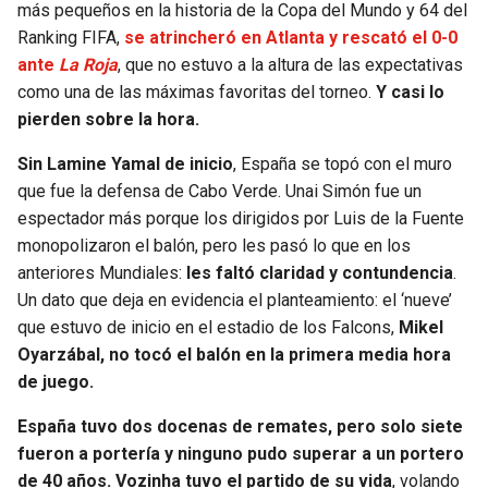
más pequeños en la historia de la Copa del Mundo y 64 del
Ranking FIFA,
se atrincheró en Atlanta y rescató el 0-0
SEAHAWKS
PELICANS
ante
La Roja
, que no estuvo a la altura de las expectativas
como una de las máximas favoritas del torneo.
Y casi lo
BEARS
SPURS
pierden sobre la hora.
LIONS
NUGGETS
Sin Lamine Yamal de inicio
, España se topó con el muro
que fue la defensa de Cabo Verde. Unai Simón fue un
PACKERS
TIMBERWOLVES
espectador más porque los dirigidos por Luis de la Fuente
monopolizaron el balón, pero les pasó lo que en los
VIKINGS
THUNDER
anteriores Mundiales:
les faltó claridad y contundencia
.
Un dato que deja en evidencia el planteamiento: el ‘nueve’
FALCONS
TRAIL BLAZERS
que estuvo de inicio en el estadio de los Falcons,
Mikel
Oyarzábal, no tocó el balón en la primera media hora
de juego.
PANTHERS
JAZZ
España tuvo dos docenas de remates, pero solo siete
SAINTS
fueron a portería y ninguno pudo superar a un portero
de 40 años. Vozinha tuvo el partido de su vida
, volando