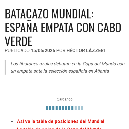
LIGA DE EXPANSIÓN MX
UEFA EUROPA LEAGUE
BATACAZO MUNDIAL:
RAIDERS
CAVALIERS
LEAGUES CUP
UEFA CONFERENCE LEAGUE
ESPAÑA EMPATA CON CABO
MLS
CHARGERS
PISTONS
VERDE
COPA LIBERTADORES
RAVENS
PACERS
PUBLICADO
15/06/2026
POR
HÉCTOR LÁZZERI
COPA SUDAMERICANA
BENGALS
BUCKS
Los
tiburones azules
debutan en la Copa del Mundo con
LIGA BETPLAY
un empate ante la selección española en Atlanta
BROWNS
HAWKS
OTRAS LIGAS
STEELERS
HORNETS
TEXANS
HEAT
COLTS
MAGIC
Así va la tabla de posiciones del Mundial