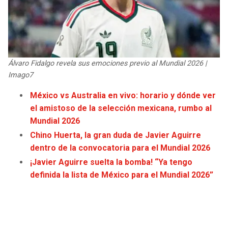
JAGUARS
WIZARDS
TITANS
WARRIORS
COWBOYS
CLIPPERS
Álvaro Fidalgo revela sus emociones previo al Mundial 2026 |
Imago7
GIANTS
LAKERS
México vs Australia en vivo: horario y dónde ver
el amistoso de la selección mexicana, rumbo al
EAGLES
SUNS
Mundial 2026
Chino Huerta, la gran duda de Javier Aguirre
COMMANDERS
KINGS
dentro de la convocatoria para el Mundial 2026
¡Javier Aguirre suelta la bomba! “Ya tengo
CARDINALS
MAVERICKS
definida la lista de México para el Mundial 2026”
RAMS
ROCKETS
49ERS
GRIZZLIES