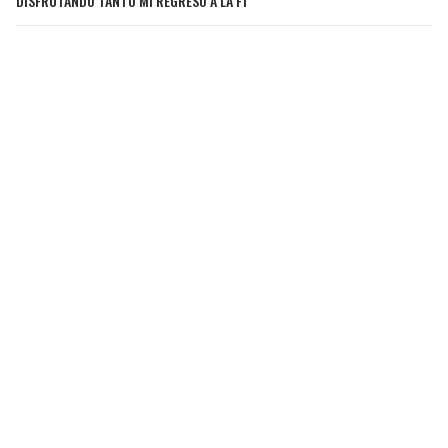
DISFRUTANDO TANTO MI REGRESO A LA F1"