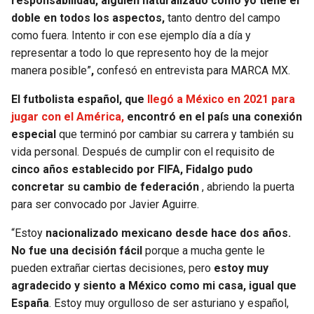
responsabilidad, alguien naturalizado como yo tiene el
BUCCANEERS
doble en todos los aspectos,
tanto dentro del campo
como fuera. Intento ir con ese ejemplo día a día y
representar a todo lo que represento hoy de la mejor
manera posible”
,
confesó en entrevista para MARCA MX.
El futbolista español, que
llegó a México en 2021 para
jugar con el América,
encontró en el país una conexión
especial
que terminó por cambiar su carrera y también su
vida personal. Después de cumplir con el requisito de
cinco años establecido por FIFA, Fidalgo pudo
concretar su cambio de federación
, abriendo la puerta
para ser convocado por Javier Aguirre.
“Estoy
nacionalizado mexicano desde hace dos años.
No fue una decisión fácil
porque a mucha gente le
pueden extrañar ciertas decisiones, pero
estoy muy
agradecido y siento a México como mi casa, igual que
España
. Estoy muy orgulloso de ser asturiano y español,