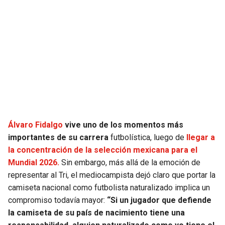
SEAHAWKS
PELICANS
BEARS
SPURS
LIONS
NUGGETS
PACKERS
TIMBERWOLVES
VIKINGS
THUNDER
Álvaro Fidalgo
vive uno de los momentos más
importantes de su carrera
futbolística, luego de
llegar a
la concentración de la selección mexicana para el
FALCONS
TRAIL BLAZERS
Mundial 2026.
Sin embargo, más allá de la emoción de
representar al Tri, el mediocampista dejó claro que portar la
PANTHERS
JAZZ
camiseta nacional como futbolista naturalizado implica un
compromiso todavía mayor:
“Si un jugador que defiende
SAINTS
la camiseta de su país de nacimiento tiene una