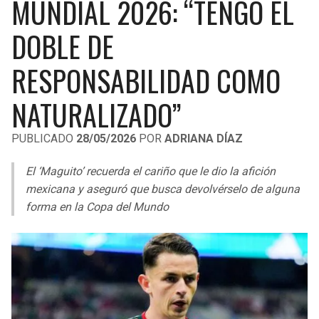
MUNDIAL 2026: “TENGO EL
LIGA DE EXPANSIÓN MX
UEFA EUROPA LEAGUE
DOBLE DE
RAIDERS
CAVALIERS
LEAGUES CUP
UEFA CONFERENCE LEAGUE
RESPONSABILIDAD COMO
MLS
CHARGERS
PISTONS
NATURALIZADO”
COPA LIBERTADORES
RAVENS
PACERS
COPA SUDAMERICANA
PUBLICADO
28/05/2026
POR
ADRIANA DÍAZ
BENGALS
BUCKS
LIGA BETPLAY
El ‘Maguito’ recuerda el cariño que le dio la afición
BROWNS
HAWKS
mexicana y aseguró que busca devolvérselo de alguna
OTRAS LIGAS
forma en la Copa del Mundo
STEELERS
HORNETS
TEXANS
HEAT
COLTS
MAGIC