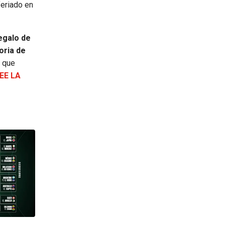
feriado en
egalo de
oria de
o que
EE LA