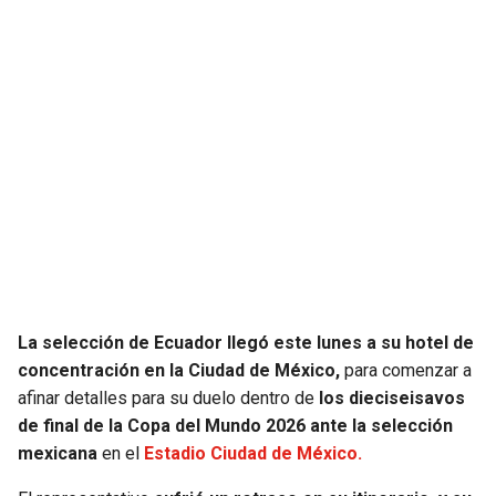
JAGUARS
WIZARDS
TITANS
WARRIORS
COWBOYS
CLIPPERS
GIANTS
LAKERS
EAGLES
SUNS
COMMANDERS
KINGS
La selección de Ecuador llegó este lunes a su hotel de
CARDINALS
MAVERICKS
concentración en la Ciudad de México,
para comenzar a
afinar detalles para su duelo dentro de
los dieciseisavos
RAMS
ROCKETS
de final de la Copa del Mundo 2026 ante la selección
mexicana
en el
Estadio Ciudad de México.
49ERS
GRIZZLIES