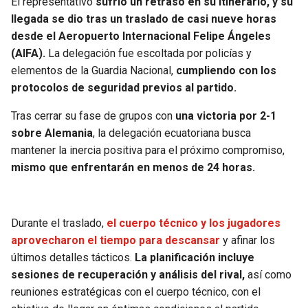
El representativo
sufrió un retraso en su itinerario, y su
llegada se dio tras un traslado de casi nueve horas
SEAHAWKS
PELICANS
desde el Aeropuerto Internacional Felipe Ángeles
(AIFA).
La delegación fue escoltada por policías y
BEARS
SPURS
elementos de la Guardia Nacional,
cumpliendo con los
protocolos de seguridad previos al partido.
LIONS
NUGGETS
Tras cerrar su fase de grupos con
una victoria por 2-1
sobre Alemania
, la delegación ecuatoriana busca
PACKERS
TIMBERWOLVES
mantener la inercia positiva para el próximo compromiso,
mismo que enfrentarán en menos de 24 horas.
VIKINGS
THUNDER
FALCONS
TRAIL BLAZERS
Durante el traslado,
el cuerpo técnico y los jugadores
aprovecharon el tiempo para descansar
y afinar los
PANTHERS
JAZZ
últimos detalles tácticos.
La planificación incluye
sesiones de recuperación y análisis del rival,
así como
SAINTS
reuniones estratégicas con el cuerpo técnico, con el