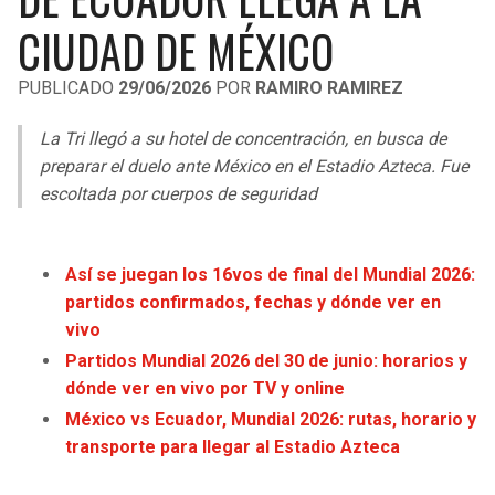
LIGA DE EXPANSIÓN MX
UEFA EUROPA LEAGUE
CIUDAD DE MÉXICO
RAIDERS
CAVALIERS
LEAGUES CUP
UEFA CONFERENCE LEAGUE
PUBLICADO
29/06/2026
POR
RAMIRO RAMIREZ
MLS
CHARGERS
PISTONS
La Tri llegó a su hotel de concentración, en busca de
COPA LIBERTADORES
preparar el duelo ante México en el Estadio Azteca. Fue
RAVENS
PACERS
escoltada por cuerpos de seguridad
COPA SUDAMERICANA
BENGALS
BUCKS
LIGA BETPLAY
Así se juegan los 16vos de final del Mundial 2026:
BROWNS
HAWKS
partidos confirmados, fechas y dónde ver en
OTRAS LIGAS
vivo
STEELERS
HORNETS
Partidos Mundial 2026 del 30 de junio: horarios y
dónde ver en vivo por TV y online
TEXANS
HEAT
México vs Ecuador, Mundial 2026: rutas, horario y
transporte para llegar al Estadio Azteca
COLTS
MAGIC