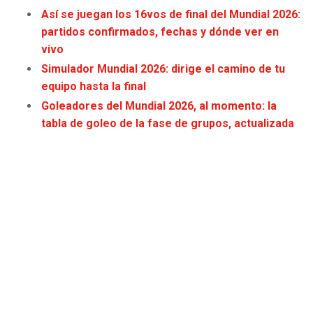
JAGUARS
WIZARDS
Así se juegan los 16vos de final del Mundial 2026:
partidos confirmados, fechas y dónde ver en
vivo
TITANS
WARRIORS
Simulador Mundial 2026: dirige el camino de tu
COWBOYS
CLIPPERS
equipo hasta la final
Goleadores del Mundial 2026, al momento: la
GIANTS
LAKERS
tabla de goleo de la fase de grupos, actualizada
EAGLES
SUNS
COMMANDERS
KINGS
CARDINALS
MAVERICKS
RAMS
ROCKETS
49ERS
GRIZZLIES