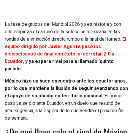
SEAHAWKS
PELICANS
La fase de grupos del Mundial 2026 ya es historia y con
BEARS
SPURS
ello empieza el camino de la selección mexicana en las
rondas de eliminación directa rumbo a la final del torneo.
El
LIONS
NUGGETS
equipo dirigido por Javier Aguirre pasó los
dieciseisavos de final con éxito, al derrotar 2-0 a
PACKERS
TIMBERWOLVES
Ecuador,
y ya espera rival para el llamado ‘quinto
partido’.
VIKINGS
THUNDER
México hizo un buen encuentro ante los ecuatorianos,
por lo que mantiene la ilusión de seguir avanzando con
FALCONS
TRAIL BLAZERS
el apoyo de su afición en territorio nacional
. El primer
paso ya se dio ante Ecuador, en un duelo que resultó de
PANTHERS
JAZZ
alta exigencia, a la espera de lo que vendrá el próximo fin
de semana.
SAINTS
¿De qué llave sale el rival de México