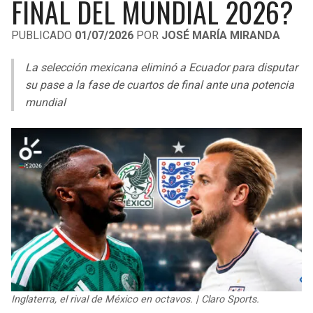
FINAL DEL MUNDIAL 2026?
LIGA DE EXPANSIÓN MX
UEFA EUROPA LEAGUE
PUBLICADO
01/07/2026
POR
JOSÉ MARÍA MIRANDA
RAIDERS
CAVALIERS
LEAGUES CUP
UEFA CONFERENCE LEAGUE
La selección mexicana eliminó a Ecuador para disputar
MLS
CHARGERS
PISTONS
su pase a la fase de cuartos de final ante una potencia
mundial
COPA LIBERTADORES
RAVENS
PACERS
COPA SUDAMERICANA
BENGALS
BUCKS
LIGA BETPLAY
BROWNS
HAWKS
OTRAS LIGAS
STEELERS
HORNETS
TEXANS
HEAT
COLTS
MAGIC
Inglaterra, el rival de México en octavos. | Claro Sports.