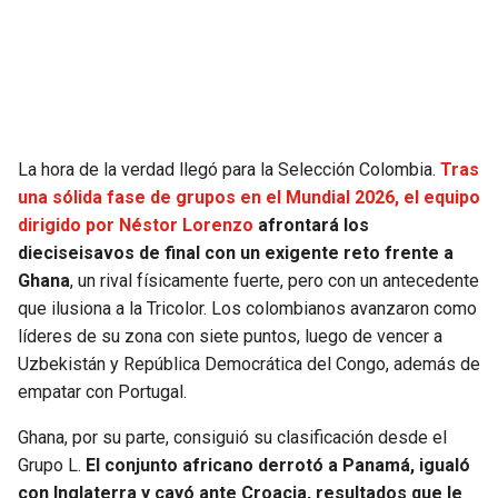
SEAHAWKS
PELICANS
BEARS
SPURS
LIONS
NUGGETS
La hora de la verdad llegó para la Selección Colombia.
Tras
una sólida fase de grupos en el Mundial 2026, el equipo
PACKERS
TIMBERWOLVES
dirigido por Néstor Lorenzo
afrontará los
dieciseisavos de final con un exigente reto frente a
VIKINGS
THUNDER
Ghana
, un rival físicamente fuerte, pero con un antecedente
que ilusiona a la Tricolor. Los colombianos avanzaron como
FALCONS
TRAIL BLAZERS
líderes de su zona con siete puntos, luego de vencer a
Uzbekistán y República Democrática del Congo, además de
PANTHERS
JAZZ
empatar con Portugal.
Ghana, por su parte, consiguió su clasificación desde el
SAINTS
Grupo L.
El conjunto africano derrotó a Panamá, igualó
con Inglaterra y cayó ante Croacia, resultados que le