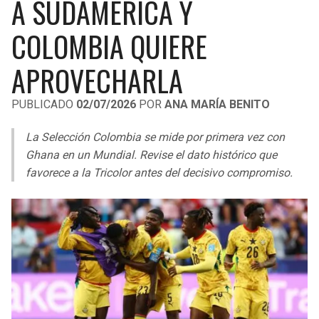
A SUDAMÉRICA Y
LIGA DE EXPANSIÓN MX
UEFA EUROPA LEAGUE
COLOMBIA QUIERE
RAIDERS
CAVALIERS
LEAGUES CUP
UEFA CONFERENCE LEAGUE
APROVECHARLA
MLS
CHARGERS
PISTONS
PUBLICADO
02/07/2026
POR
ANA MARÍA BENITO
COPA LIBERTADORES
RAVENS
PACERS
La Selección Colombia se mide por primera vez con
COPA SUDAMERICANA
BENGALS
BUCKS
Ghana en un Mundial. Revise el dato histórico que
LIGA BETPLAY
favorece a la Tricolor antes del decisivo compromiso.
BROWNS
HAWKS
OTRAS LIGAS
STEELERS
HORNETS
TEXANS
HEAT
COLTS
MAGIC