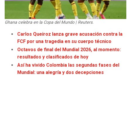
JAGUARS
WIZARDS
TITANS
WARRIORS
Ghana celebra en la Copa del Mundo | Reuters.
Carlos Queiroz lanza grave acusación contra la
COWBOYS
CLIPPERS
FCF por una tragedia en su cuerpo técnico
Octavos de final del Mundial 2026, al momento:
GIANTS
LAKERS
resultados y clasificados de hoy
Así ha vivido Colombia las segundas fases del
EAGLES
SUNS
Mundial: una alegría y dos decepciones
COMMANDERS
KINGS
CARDINALS
MAVERICKS
RAMS
ROCKETS
49ERS
GRIZZLIES