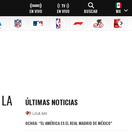
EN VIVO
EN VIVO
BUSCAR
MX
EAGUE
ERIE A
NFL
MLB
NBA
FÓRMULA 1
CICLISMO
BOXEO
 LA
ÚLTIMAS NOTICIAS
LIGA MX
OCHOA: “EL AMÉRICA ES EL REAL MADRID DE MÉXICO”