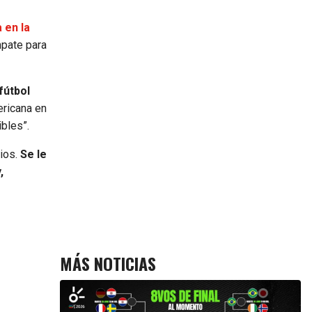
 en la
mpate para
fútbol
ericana en
ibles”.
ios.
Se le
,
MÁS NOTICIAS