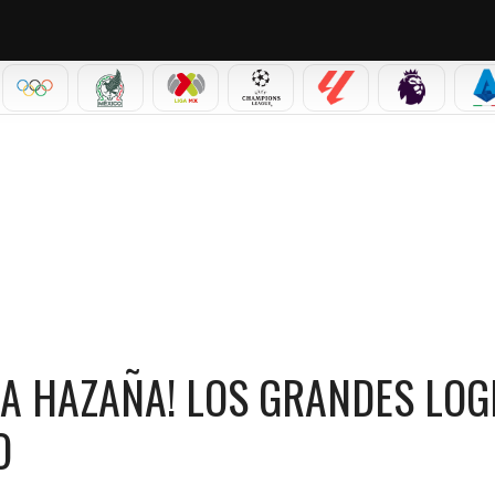
IAL 2026
OLÍMPICOS
SELECCIÓN MEXICANA
LIGA MX
CHAMPIONS LEAGUE
LALIGA
PREMIER L
S
A! LOS GRANDES LOGROS DEL ENTRENADOR ARGENTINO
A HAZAÑA! LOS GRANDES LO
O