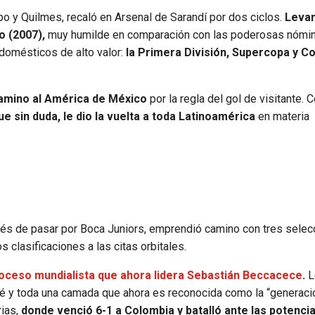
o y Quilmes, recaló en Arsenal de Sarandí por dos ciclos.
Levan
o (2007),
muy humilde en comparación con las poderosas nómi
 domésticos de alto valor:
la Primera División, Supercopa y C
camino al América de México
por la regla del gol de visitante. 
e sin duda, le dio la vuelta a toda Latinoamérica
en materia
pués de pasar por Boca Juniors, emprendió camino con tres selec
s clasificaciones a las citas orbitales.
roceso mundialista que ahora lidera Sebastián Beccacece
.
L
é y toda una camada que ahora es reconocida como la “generaci
rias,
donde venció 6-1 a Colombia y batalló ante las potencia