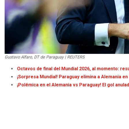
Gustavo Alfaro, DT de Paraguay | REUTERS
Octavos de final del Mundial 2026, al momento: resu
¡Sorpresa Mundial! Paraguay elimina a Alemania en 
¡Polémica en el Alemania vs Paraguay! El gol anula