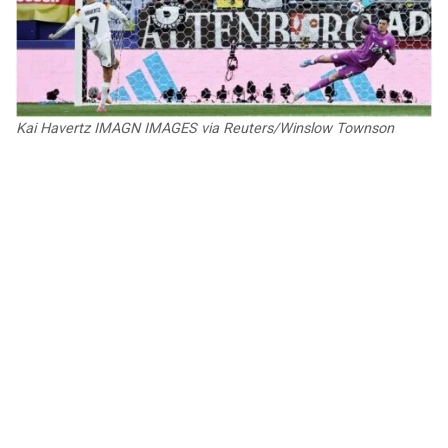
JAGUARS
WIZARDS
TITANS
WARRIORS
COWBOYS
CLIPPERS
Kai Havertz IMAGN IMAGES via Reuters/Winslow Townson
GIANTS
LAKERS
EAGLES
SUNS
COMMANDERS
KINGS
CARDINALS
MAVERICKS
RAMS
ROCKETS
49ERS
GRIZZLIES