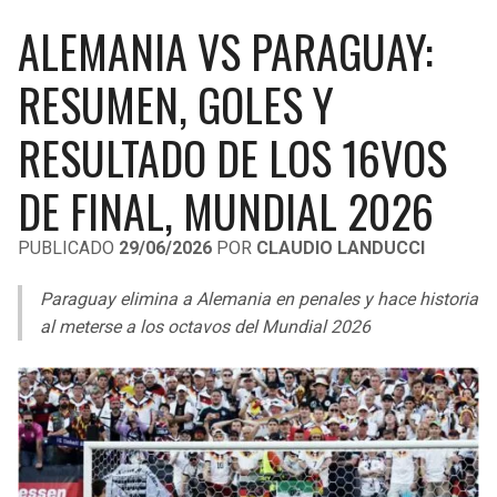
LIGA DE EXPANSIÓN MX
UEFA EUROPA LEAGUE
ALEMANIA VS PARAGUAY:
RAIDERS
CAVALIERS
LEAGUES CUP
UEFA CONFERENCE LEAGUE
RESUMEN, GOLES Y
MLS
CHARGERS
PISTONS
RESULTADO DE LOS 16VOS
COPA LIBERTADORES
RAVENS
PACERS
DE FINAL, MUNDIAL 2026
COPA SUDAMERICANA
BENGALS
BUCKS
PUBLICADO
29/06/2026
POR
CLAUDIO LANDUCCI
LIGA BETPLAY
BROWNS
HAWKS
Paraguay elimina a Alemania en penales y hace historia
OTRAS LIGAS
al meterse a los octavos del Mundial 2026
STEELERS
HORNETS
TEXANS
HEAT
COLTS
MAGIC