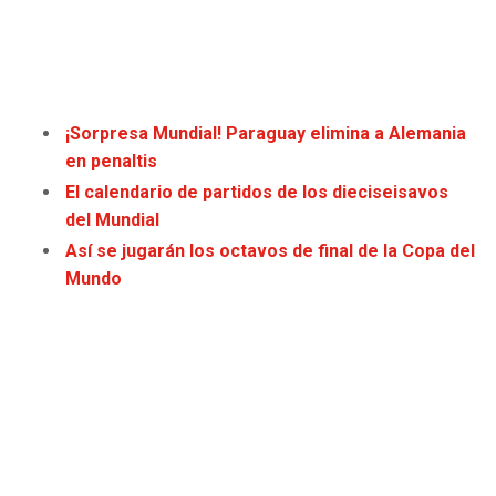
SEAHAWKS
PELICANS
BEARS
SPURS
¡Sorpresa Mundial! Paraguay elimina a Alemania
LIONS
NUGGETS
en penaltis
El calendario de partidos de los dieciseisavos
PACKERS
TIMBERWOLVES
del Mundial
Así se jugarán los octavos de final de la Copa del
VIKINGS
THUNDER
Mundo
FALCONS
TRAIL BLAZERS
PANTHERS
JAZZ
SAINTS