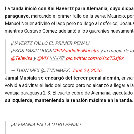
La
tanda inició con Kai Havertz para Alemania, cuyo dispar
paraguayo,
marcando el primer fallo de la serie; Mauricio, po
Manuel Neuer adivinó el lado pero no llegó al esférico; Jos
mientras Gustavo Gómez adelantó a los guaraníes nuevamente 
¡HAVERTZ FALLÓ EL PRIMER PENAL!
¡ESOS PASIITOOOS!
#ElMundialEsNuestro
y la magia de lo
@Televisa
y
@VIX
🇲🇽🏆
pic.twitter.com/oXxc7Ssj9x
— TUDN MEX (@TUDNMEX)
June 29, 2026
Jamal Musiala se encargó del tercer penal alemán,
envian
volvió a adivinar el lado del cobro pero no alcanzó a llegar a l
ventaja paraguaya 2-3. El cuarto cobro de Alemania, ejecutado
su izquierda, manteniendo la tensión máxima en la tanda.
¡ALEMANIA FALLA OTRO PENAL!