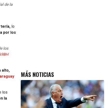
al de la
tería,
lo
a por los
e los
Hk9BH
 alto,
MÁS NOTICIAS
Paraguay
e los
n la