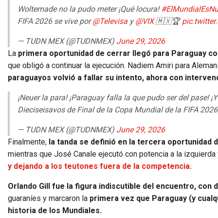
Woltemade no la pudo meter ¡Qué locura!
#ElMundialEsNu
FIFA 2026 se vive por
@Televisa
y
@VIX
🇲🇽🏆
pic.twitt
— TUDN MEX (@TUDNMEX)
June 29, 2026
La
primera oportunidad de cerrar llegó para Paraguay con
que obligó a continuar la ejecución. Nadiem Amiri para Alemania
paraguayos volvió a fallar su intento, ahora con interven
¡Neuer la para! ¡Paraguay falla la que pudo ser del pase
Dieciseisavos de Final de la Copa Mundial de la FIFA 2026
— TUDN MEX (@TUDNMEX)
June 29, 2026
Finalmente,
la tanda se definió en la tercera oportunidad 
mientras que José Canale ejecutó con potencia a la izquierda y
y dejando a los teutones fuera de la competencia.
Orlando Gill fue la figura indiscutible del encuentro, co
guaraníes y marcaron la
primera vez que Paraguay (y cualqu
historia de los Mundiales.