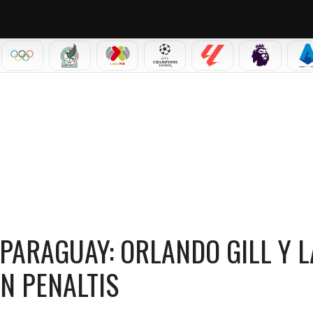
IAL 2026
OLÍMPICOS
SELECCIÓN MEXICANA
LIGA MX
CHAMPIONS LEAGUE
LALIGA
PREMIER L
S
: ORLANDO GILL Y LA ELIMINACIÓN DE ALEMANIA EN PENALTIS
 PARAGUAY: ORLANDO GILL Y L
N PENALTIS