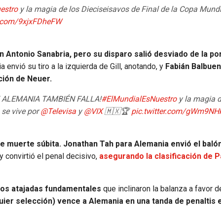
estro
y la magia de los Dieciseisavos de Final de la Copa Mundi
er.com/9xjxFDheFW
 Antonio Sanabria, pero su disparo salió desviado de la por
 envió su tiro a la izquierda de Gill, anotando, y
Fabián Balbuen
ción de Neuer.
! ¡Y ALEMANIA TAMBIÉN FALLA!
#ElMundialEsNuestro
y la magia d
 se vive por
@Televisa
y
@VIX
🇲🇽🏆
pic.twitter.com/gWm9N
de muerte súbita.
Jonathan Tah para Alemania envió el balón
 convirtió el penal decisivo,
asegurando la clasificación de 
n dos atajadas fundamentales
que inclinaron la balanza a favor d
ier selección) vence a Alemania en una tanda de penaltis e