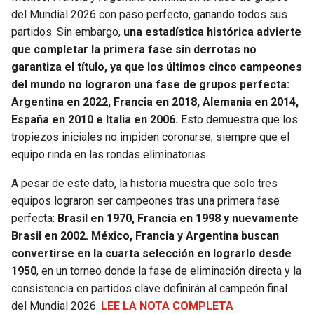
del Mundial 2026 con paso perfecto, ganando todos sus
SEAHAWKS
PELICANS
partidos. Sin embargo,
una estadística histórica advierte
que completar la primera fase sin derrotas no
BEARS
SPURS
garantiza el título, ya que los últimos cinco campeones
del mundo no lograron una fase de grupos perfecta:
LIONS
NUGGETS
Argentina en 2022, Francia en 2018, Alemania en 2014,
España en 2010 e Italia en 2006.
Esto demuestra que los
tropiezos iniciales no impiden coronarse, siempre que el
PACKERS
TIMBERWOLVES
equipo rinda en las rondas eliminatorias.
VIKINGS
THUNDER
A pesar de este dato, la historia muestra que solo tres
equipos lograron ser campeones tras una primera fase
FALCONS
TRAIL BLAZERS
perfecta:
Brasil en 1970, Francia en 1998 y nuevamente
Brasil en 2002. México, Francia y Argentina buscan
PANTHERS
JAZZ
convertirse en la cuarta selección en lograrlo desde
1950
, en un torneo donde la fase de eliminación directa y la
SAINTS
consistencia en partidos clave definirán al campeón final
del Mundial 2026.
LEE LA NOTA COMPLETA