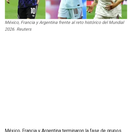
JAGUARS
WIZARDS
TITANS
WARRIORS
México, Francia y Argentina frente al reto histórico del Mundial
2026. Reuters
COWBOYS
CLIPPERS
GIANTS
LAKERS
EAGLES
SUNS
COMMANDERS
KINGS
CARDINALS
MAVERICKS
RAMS
ROCKETS
49ERS
GRIZZLIES
México, Francia y Argentina terminaron la fase de grupos