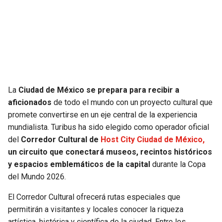
SEAHAWKS
PELICANS
BEARS
SPURS
LIONS
NUGGETS
La
Ciudad de México se prepara para recibir a
PACKERS
TIMBERWOLVES
aficionados
de todo el mundo con un proyecto cultural que
promete convertirse en un eje central de la experiencia
VIKINGS
THUNDER
mundialista. Turibus ha sido elegido como operador oficial
del
Corredor Cultural de
Host City Ciudad de México,
FALCONS
TRAIL BLAZERS
un circuito que conectará museos, recintos históricos
y espacios emblemáticos de la capital
durante la Copa
PANTHERS
JAZZ
del Mundo 2026.
El Corredor Cultural ofrecerá rutas especiales que
SAINTS
permitirán a visitantes y locales conocer la riqueza
artística, histórica y científica de la ciudad. Entre los