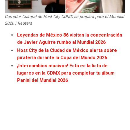
JAGUARS
WIZARDS
Corredor Cultural de Host City CDMX se prepara para el Mundial
TITANS
WARRIORS
2026 | Reuters
Leyendas de México 86 visitan la concentración
COWBOYS
CLIPPERS
de Javier Aguirre rumbo al Mundial 2026
Host City de la Ciudad de México alerta sobre
GIANTS
LAKERS
piratería durante la Copa del Mundo 2026
¡Intercambios masivos! Esta es la lista de
EAGLES
SUNS
lugares en la CDMX para completar tu álbum
Panini del Mundial 2026
COMMANDERS
KINGS
CARDINALS
MAVERICKS
RAMS
ROCKETS
49ERS
GRIZZLIES