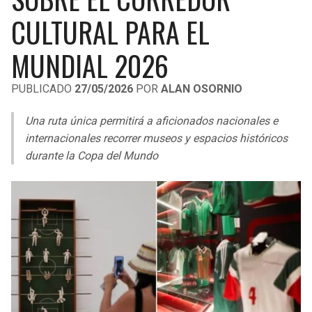
LIGA DE EXPANSIÓN MX
UEFA EUROPA LEAGUE
CULTURAL PARA EL
RAIDERS
CAVALIERS
LEAGUES CUP
UEFA CONFERENCE LEAGUE
MUNDIAL 2026
MLS
CHARGERS
PISTONS
PUBLICADO
27/05/2026
POR
ALAN OSORNIO
COPA LIBERTADORES
RAVENS
PACERS
Una ruta única permitirá a aficionados nacionales e
COPA SUDAMERICANA
internacionales recorrer museos y espacios históricos
BENGALS
BUCKS
durante la Copa del Mundo
LIGA BETPLAY
BROWNS
HAWKS
OTRAS LIGAS
STEELERS
HORNETS
TEXANS
HEAT
COLTS
MAGIC