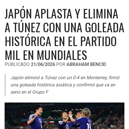
LIGA DE EXPANSIÓN MX
UEFA EUROPA LEAGUE
JAPÓN APLASTA Y ELIMINA
RAIDERS
CAVALIERS
LEAGUES CUP
UEFA CONFERENCE LEAGUE
A TÚNEZ CON UNA GOLEADA
MLS
CHARGERS
PISTONS
HISTÓRICA EN EL PARTIDO
COPA LIBERTADORES
RAVENS
PACERS
MIL EN MUNDIALES
COPA SUDAMERICANA
BENGALS
BUCKS
PUBLICADO
21/06/2026
POR
ABRAHAM BENCID
LIGA BETPLAY
BROWNS
HAWKS
Japón eliminó a Túnez con un 0-4 en Monterrey, firmó
OTRAS LIGAS
una goleada histórica asiática y confirmó que va en
STEELERS
HORNETS
serio en el Grupo F
TEXANS
HEAT
COLTS
MAGIC