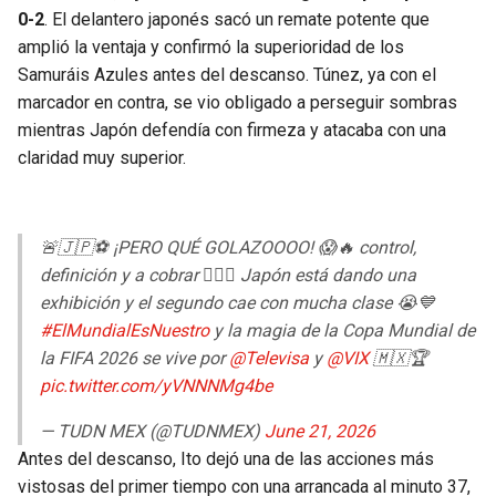
0-2
. El delantero japonés sacó un remate potente que
amplió la ventaja y confirmó la superioridad de los
Samuráis Azules antes del descanso. Túnez, ya con el
marcador en contra, se vio obligado a perseguir sombras
mientras Japón defendía con firmeza y atacaba con una
claridad muy superior.
🚨🇯🇵⚽ ¡PERO QUÉ GOLAZOOOO! 😱🔥 control,
definición y a cobrar 😮‍💨✨ Japón está dando una
exhibición y el segundo cae con mucha clase 😭💙
#ElMundialEsNuestro
y la magia de la Copa Mundial de
la FIFA 2026 se vive por
@Televisa
y
@VIX
🇲🇽🏆
pic.twitter.com/yVNNNMg4be
— TUDN MEX (@TUDNMEX)
June 21, 2026
Antes del descanso, Ito dejó una de las acciones más
vistosas del primer tiempo con una arrancada al minuto 37,