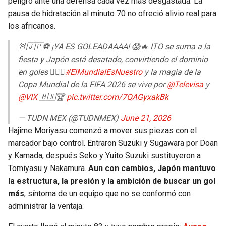
peligro ante una defensa cada vez más desgastada. La
pausa de hidratación al minuto 70 no ofreció alivio real para
los africanos.
🚨🇯🇵⚽ ¡YA ES GOLEADAAAA! 😱🔥 ITO se suma a la
fiesta y Japón está desatado, convirtiendo el dominio
en goles 😮‍💨💙
#ElMundialEsNuestro
y la magia de la
Copa Mundial de la FIFA 2026 se vive por
@Televisa
y
@VIX
🇲🇽🏆
pic.twitter.com/7QAGyxakBk
— TUDN MEX (@TUDNMEX)
June 21, 2026
Hajime Moriyasu comenzó a mover sus piezas con el
marcador bajo control. Entraron Suzuki y Sugawara por Doan
y Kamada; después Seko y Yuito Suzuki sustituyeron a
Tomiyasu y Nakamura.
Aun con cambios, Japón mantuvo
la estructura, la presión y la ambición de buscar un gol
más
, síntoma de un equipo que no se conformó con
administrar la ventaja.