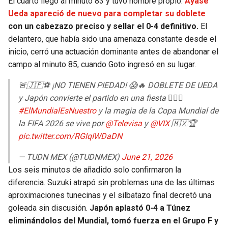
El cuarto llegó al minuto 83 y tuvo nombre propio:
Ayase
Ueda apareció de nuevo para completar su doblete
con un cabezazo preciso y sellar el 0-4 definitivo.
El
delantero, que había sido una amenaza constante desde el
inicio, cerró una actuación dominante antes de abandonar el
campo al minuto 85, cuando Goto ingresó en su lugar.
🚨🇯🇵⚽ ¡NO TIENEN PIEDAD! 😱🔥 DOBLETE DE UEDA
y Japón convierte el partido en una fiesta 😮‍💨💙
#ElMundialEsNuestro
y la magia de la Copa Mundial de
la FIFA 2026 se vive por
@Televisa
y
@VIX
🇲🇽🏆
pic.twitter.com/RGlqIWDaDN
— TUDN MEX (@TUDNMEX)
June 21, 2026
Los seis minutos de añadido solo confirmaron la
diferencia. Suzuki atrapó sin problemas una de las últimas
aproximaciones tunecinas y el silbatazo final decretó una
goleada sin discusión.
Japón aplastó 0-4 a Túnez
eliminándolos del Mundial, tomó fuerza en el Grupo F y