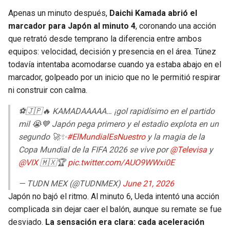
Apenas un minuto después,
Daichi Kamada abrió el
marcador para Japón al minuto 4
, coronando una acción
que retrató desde temprano la diferencia entre ambos
equipos: velocidad, decisión y presencia en el área. Túnez
todavía intentaba acomodarse cuando ya estaba abajo en el
marcador, golpeado por un inicio que no le permitió respirar
ni construir con calma.
⚽🇯🇵🔥 KAMADAAAAA… ¡gol rapidísimo en el partido
mil 😭💙 Japón pega primero y el estadio explota en un
segundo 🚀✨
#ElMundialEsNuestro
y la magia de la
Copa Mundial de la FIFA 2026 se vive por
@Televisa
y
@VIX
🇲🇽🏆
pic.twitter.com/AUO9WWxi0E
— TUDN MEX (@TUDNMEX)
June 21, 2026
Japón no bajó el ritmo. Al minuto 6, Ueda intentó una acción
complicada sin dejar caer el balón, aunque su remate se fue
desviado.
La sensación era clara: cada aceleración