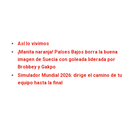
SEAHAWKS
PELICANS
BEARS
SPURS
LIONS
NUGGETS
Así lo vivimos
¡Manita naranja! Países Bajos borra la buena
PACKERS
TIMBERWOLVES
imagen de Suecia con goleada liderada por
Brobbey y Gakpo
VIKINGS
THUNDER
Simulador Mundial 2026: dirige el camino de tu
equipo hasta la final
FALCONS
TRAIL BLAZERS
PANTHERS
JAZZ
SAINTS