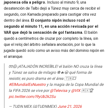
japonesa olía a peligro.
Incluso al minuto 9, una
desatención de Talbi dejó a Túnez muy cerca de recibir el
segundo, con Kamada preparado para castigar otra vez
dentro del área.
El conjunto nipón incluso rozó el
segundo al minuto 11, en una acción revisada por el
VAR que dejó la sensación de gol fantasma.
El balón
quedó a centímetros de cruzar por completo la línea, sin
que el reloj del árbitro señalara anotación, por lo que la
jugada quedó solo como un aviso más del dominio nipón en
el arranque.
🧤😱 ¡ATAJADÓN INCREÍBLE! el balón NO cruza la línea
y Túnez se salva de milagro ⚽🔥😭 qué forma de
resistir, es puro drama en el área 🇹🇳💥
#ElMundialEsNuestro
y la magia de la Copa Mundial de
la FIFA 2026 se vive por
@Televisa
y
@VIX
🇲🇽🏆
pic.twitter.com/l9yUb2k2Su
— TUDN MEX (@TUDNMEX)
June 21, 2026