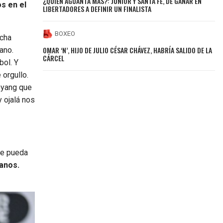
¿QUIÉN AGUANTA MÁS?: JUNIOR Y SANTA FE, DE GANAR EN
os en el
LIBERTADORES A DEFINIR UN FINALISTA
BOXEO
ucha
OMAR ‘N’, HIJO DE JULIO CÉSAR CHÁVEZ, HABRÍA SALIDO DE LA
ano.
CÁRCEL
bol. Y
 orgullo.
eyang que
y ojalá nos
ue pueda
ianos.