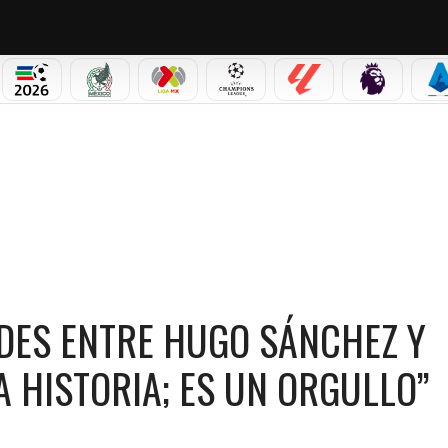
PICOS
MUNDIAL 2026
SELECCIÓN MEXICANA
LIGA MX
CHAMPIONS LEAGUE
LALIGA
PREMIER L
S
E HUGO SÁNCHEZ Y JULIÁN QUIÑONES: “REPITE LA HISTORIA; ES UN ORGULLO”
UDES ENTRE HUGO SÁNCHEZ Y
A HISTORIA; ES UN ORGULLO”