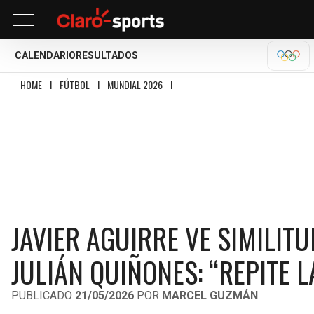
CALENDARIO
RESULTADOS
OLÍM
HOME
I
FÚTBOL
I
MUNDIAL 2026
I
JAVIER AGUIRRE VE SIMILITUDES ENTR
JAVIER AGUIRRE VE SIMILIT
JULIÁN QUIÑONES: “REPITE L
PUBLICADO
21/05/2026
POR
MARCEL GUZMÁN