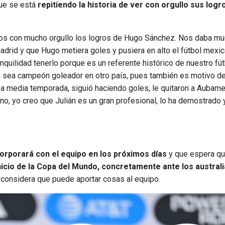
que se está
repitiendo la historia de ver con orgullo sus logr
amos con mucho orgullo los logros de Hugo Sánchez. Nos daba m
Madrid y que Hugo metiera goles y pusiera en alto el fútbol mexic
uilidad tenerlo porque es un referente histórico de nuestro fút
no sea campeón goleador en otro país, pues también es motivo de
 a media temporada, siguió haciendo goles, le quitaron a Aubam
eno, yo creo que Julián es un gran profesional, lo ha demostrado 
corporará con el equipo en los próximos días
y que espera q
inicio de la Copa del Mundo, concretamente ante los austral
e considera que puede aportar cosas al equipo.