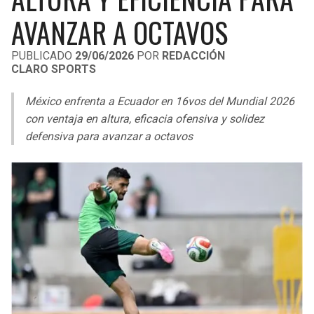
LIGA DE EXPANSIÓN MX
UEFA EUROPA LEAGUE
AVANZAR A OCTAVOS
RAIDERS
CAVALIERS
LEAGUES CUP
UEFA CONFERENCE LEAGUE
PUBLICADO
29/06/2026
POR
REDACCIÓN
CLARO SPORTS
MLS
CHARGERS
PISTONS
México enfrenta a Ecuador en 16vos del Mundial 2026
COPA LIBERTADORES
RAVENS
PACERS
con ventaja en altura, eficacia ofensiva y solidez
COPA SUDAMERICANA
defensiva para avanzar a octavos
BENGALS
BUCKS
LIGA BETPLAY
BROWNS
HAWKS
OTRAS LIGAS
STEELERS
HORNETS
TEXANS
HEAT
COLTS
MAGIC