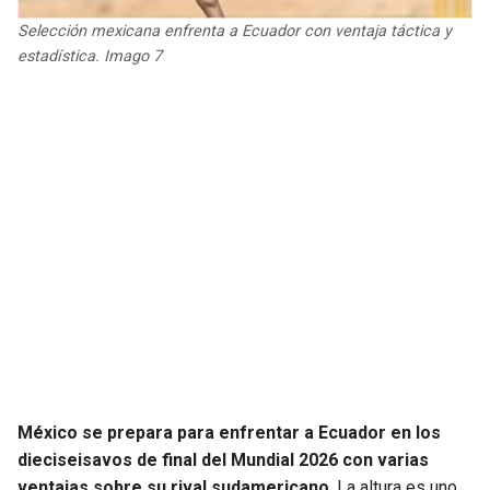
JAGUARS
WIZARDS
Selección mexicana enfrenta a Ecuador con ventaja táctica y
estadística. Imago 7
TITANS
WARRIORS
COWBOYS
CLIPPERS
GIANTS
LAKERS
EAGLES
SUNS
COMMANDERS
KINGS
CARDINALS
MAVERICKS
RAMS
ROCKETS
México se prepara para enfrentar a Ecuador en los
dieciseisavos de final del Mundial 2026 con varias
49ERS
GRIZZLIES
ventajas sobre su rival sudamericano
. La altura es uno