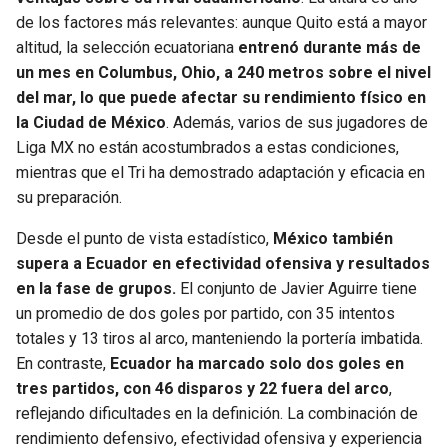
de los factores más relevantes: aunque Quito está a mayor
SEAHAWKS
PELICANS
altitud, la selección ecuatoriana
entrenó durante más de
un mes en Columbus, Ohio, a 240 metros sobre el nivel
BEARS
SPURS
del mar, lo que puede afectar su rendimiento físico en
la Ciudad de México
. Además, varios de sus jugadores de
LIONS
NUGGETS
Liga MX no están acostumbrados a estas condiciones,
mientras que el Tri ha demostrado adaptación y eficacia en
PACKERS
TIMBERWOLVES
su preparación.
Desde el punto de vista estadístico,
México también
VIKINGS
THUNDER
supera a Ecuador en efectividad ofensiva y resultados
en la fase de grupos.
El conjunto de Javier Aguirre tiene
FALCONS
TRAIL BLAZERS
un promedio de dos goles por partido, con 35 intentos
totales y 13 tiros al arco, manteniendo la portería imbatida.
PANTHERS
JAZZ
En contraste,
Ecuador ha marcado solo dos goles en
tres partidos, con 46 disparos y 22 fuera del arco
,
SAINTS
reflejando dificultades en la definición. La combinación de
rendimiento defensivo, efectividad ofensiva y experiencia