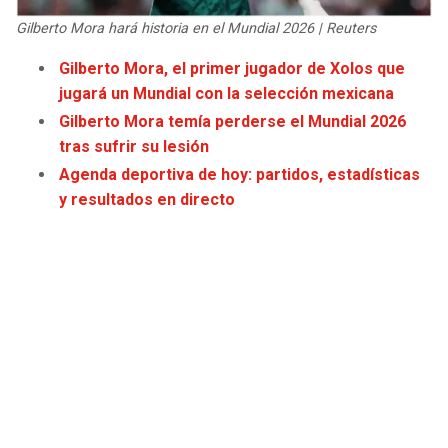
JAGUARS
WIZARDS
Gilberto Mora hará historia en el Mundial 2026 | Reuters
Gilberto Mora, el primer jugador de Xolos que
TITANS
WARRIORS
jugará un Mundial con la selección mexicana
Gilberto Mora temía perderse el Mundial 2026
COWBOYS
CLIPPERS
tras sufrir su lesión
Agenda deportiva de hoy: partidos, estadísticas
GIANTS
LAKERS
y resultados en directo
EAGLES
SUNS
COMMANDERS
KINGS
CARDINALS
MAVERICKS
RAMS
ROCKETS
49ERS
GRIZZLIES