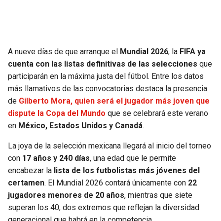
SEAHAWKS
PELICANS
BEARS
SPURS
A nueve días de que arranque el
Mundial 2026
, la
FIFA ya
cuenta con las listas definitivas de las selecciones
que
LIONS
NUGGETS
participarán en la máxima justa del fútbol. Entre los datos
más llamativos de las convocatorias destaca la presencia
PACKERS
TIMBERWOLVES
de
Gilberto Mora, quien será el jugador más joven que
dispute la Copa del Mundo
que se celebrará este verano
VIKINGS
THUNDER
en
México, Estados Unidos y Canadá
.
La joya de la selección mexicana llegará al inicio del torneo
FALCONS
TRAIL BLAZERS
con
17 años y 240 días
, una edad que le permite
encabezar la
lista de los futbolistas más jóvenes del
PANTHERS
JAZZ
certamen
. El Mundial 2026 contará únicamente con
22
jugadores menores de 20 años
, mientras que siete
SAINTS
superan los 40, dos extremos que reflejan la diversidad
generacional que habrá en la competencia.