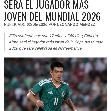
SERÁ EL JUGADOR MÁS
LIGA DE EXPANSIÓN MX
UEFA EUROPA LEAGUE
JOVEN DEL MUNDIAL 2026
RAIDERS
CAVALIERS
LEAGUES CUP
UEFA CONFERENCE LEAGUE
PUBLICADO
02/06/2026
POR
LEONARDO MÉNDEZ
MLS
CHARGERS
PISTONS
FIFA confirmó que con 17 años y 240 días, Gilberto
COPA LIBERTADORES
RAVENS
PACERS
Mora será el jugador más joven de la Copa del Mundo
COPA SUDAMERICANA
2026 que será celebrada en Norteamérica
BENGALS
BUCKS
LIGA BETPLAY
BROWNS
HAWKS
OTRAS LIGAS
STEELERS
HORNETS
TEXANS
HEAT
COLTS
MAGIC