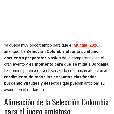
SEAHAWKS
PELICANS
BEARS
SPURS
LIONS
NUGGETS
Ya queda muy poco tiempo para que el
Mundial 2026
PACKERS
TIMBERWOLVES
arranque. La
Selección Colombia afronta su último
encuentro preparatorio
antes de la competencia en el
VIKINGS
THUNDER
gran evento y
es momento para que se mida a Jordania
.
La opinión pública está observando con mucha atención al
FALCONS
TRAIL BLAZERS
rendimiento de todos los conjuntos clasificados,
buscando virtudes y defectos
que puedan anticipar su
PANTHERS
JAZZ
avance en el certamen.
Alineación de la Selección Colombia
SAINTS
para el juego amistoso