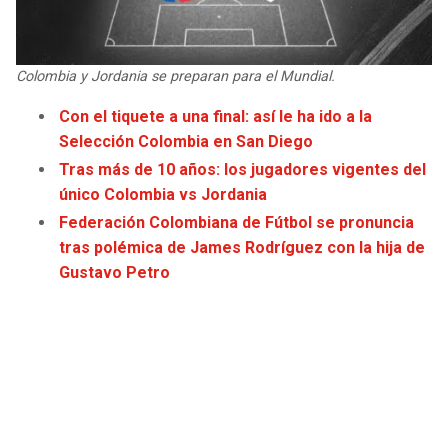
JAGUARS
WIZARDS
TITANS
WARRIORS
Colombia y Jordania se preparan para el Mundial.
Con el tiquete a una final: así le ha ido a la
COWBOYS
CLIPPERS
Selección Colombia en San Diego
Tras más de 10 años: los jugadores vigentes del
GIANTS
LAKERS
único Colombia vs Jordania
Federación Colombiana de Fútbol se pronuncia
EAGLES
SUNS
tras polémica de James Rodríguez con la hija de
Gustavo Petro
COMMANDERS
KINGS
CARDINALS
MAVERICKS
RAMS
ROCKETS
49ERS
GRIZZLIES