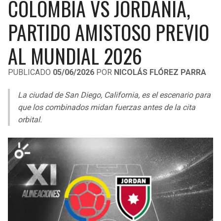
COLOMBIA VS JORDANIA,
LIGA DE EXPANSIÓN MX
UEFA EUROPA LEAGUE
PARTIDO AMISTOSO PREVIO
RAIDERS
CAVALIERS
LEAGUES CUP
UEFA CONFERENCE LEAGUE
AL MUNDIAL 2026
MLS
CHARGERS
PISTONS
PUBLICADO
05/06/2026
POR
NICOLÁS FLÓREZ PARRA
COPA LIBERTADORES
RAVENS
PACERS
La ciudad de San Diego, California, es el escenario para
COPA SUDAMERICANA
BENGALS
BUCKS
que los combinados midan fuerzas antes de la cita
LIGA BETPLAY
orbital.
BROWNS
HAWKS
OTRAS LIGAS
STEELERS
HORNETS
TEXANS
HEAT
COLTS
MAGIC