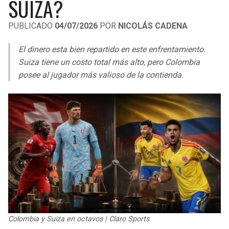
SUIZA?
LIGA DE EXPANSIÓN MX
UEFA EUROPA LEAGUE
PUBLICADO
04/07/2026
POR
NICOLÁS CADENA
RAIDERS
CAVALIERS
LEAGUES CUP
UEFA CONFERENCE LEAGUE
El dinero esta bien repartido en este enfrentamiento.
MLS
CHARGERS
PISTONS
Suiza tiene un costo total más alto, pero Colombia
posee al jugador más valioso de la contienda.
COPA LIBERTADORES
RAVENS
PACERS
COPA SUDAMERICANA
BENGALS
BUCKS
LIGA BETPLAY
BROWNS
HAWKS
OTRAS LIGAS
STEELERS
HORNETS
TEXANS
HEAT
COLTS
MAGIC
Colombia y Suiza en octavos | Claro Sports