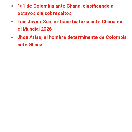
JAGUARS
WIZARDS
1×1 de Colombia ante Ghana: clasificando a
octavos sin sobresaltos
TITANS
WARRIORS
Luis Javier Suárez hace historia ante Ghana en
el Mundial 2026
COWBOYS
CLIPPERS
Jhon Arias, el hombre determinante de Colombia
ante Ghana
GIANTS
LAKERS
EAGLES
SUNS
COMMANDERS
KINGS
CARDINALS
MAVERICKS
RAMS
ROCKETS
49ERS
GRIZZLIES