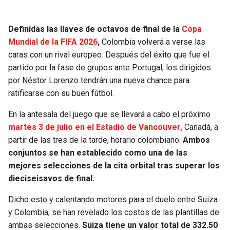
SEAHAWKS
PELICANS
Definidas las llaves de octavos de final de la
Copa
Mundial de la FIFA 2026
,
Colombia volverá a verse las
BEARS
SPURS
caras con un rival europeo. Después del éxito que fue el
partido por la fase de grupos ante Portugal, los dirigidos
LIONS
NUGGETS
por Néstor Lorenzo tendrán una nueva chance para
ratificarse con su buen fútbol.
PACKERS
TIMBERWOLVES
En la antesala del juego que se llevará a cabo el próximo
VIKINGS
THUNDER
martes 3 de julio en el Estadio de Vancouver,
Canadá, a
partir de las tres de la tarde, horario colombiano.
Ambos
conjuntos se han establecido como una de las
FALCONS
TRAIL BLAZERS
mejores selecciones de la cita orbital tras superar los
dieciseisavos de final.
PANTHERS
JAZZ
Dicho esto y calentando motores para el duelo entre Suiza
SAINTS
y Colombia, se han revelado los costos de las plantillas de
ambas selecciones.
Suiza tiene un valor total de 332.50